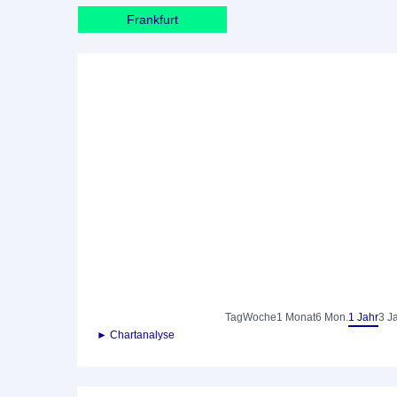
Frankfurt
Tag
Woche
1 Monat
6 Mon.
1 Jahr
3 J
► Chartanalyse