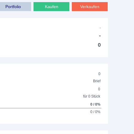
Portfolio
Kaufen
Verkaufen
-
-
0
0
Brief
0
für 0 Stück
0 / 0%
0 / 0%