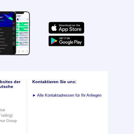
bsites der
Kontaktieren Sie uns:
utsche
►
Alle Kontaktadressen für Ihr Anliegen
rse
Trading)
rse Group