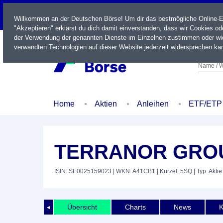
LIVE
Willkommen an der Deutschen Börse! Um dir das bestmögliche Online-Erl
"Akzeptieren" erklärst du dich damit einverstanden, dass wir Cookies o
der Verwendung der genannten Dienste im Einzelnen zustimmen oder wid
verwandten Technologien auf dieser Website jederzeit widersprechen kan
Name / W
Home
Aktien
Anleihen
ETF/ETP
TERRANOR GROU
ISIN: SE0025159023
| WKN: A41CB1
| Kürzel: 5SQ
| Typ: Aktie
Übersicht
Charts
News
K
◄