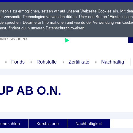
ebnis zu ermöglichen, setzen wir auf unserer Webseite Cookies ein. Mit de
der verwandte Technologien verwenden dürfen. Über den Button "Einstellungen
ersprechen. Detaillierte Informationen und wie du der Verwendung von Cooki
nst, findest du in unseren
Datenschutzhinweisen
.
KN / ISIN / Kürzel
Fonds
Rohstoffe
Zertifikate
Nachhaltig
P AB O.N.
ennzahlen
Kurshistorie
Nachhaltigkeit