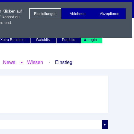
m Klicken auf
Einstellungen
Ablehnen
Akzeptieren
" kannst du
es und
Newsletter
Kontakt
English
Xetra Realtime
Watchlist
Portfolio
Login
News
Wissen
Einstieg
►