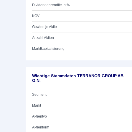
Dividendenrendite in %
KGV
Gewinn je Aktie
Anzahl Aktien
Marktkapitalisierung
Wichtige Stammdaten TERRANOR GROUP AB
O.N.
Segment
Markt
Aktientyp
Aktienform