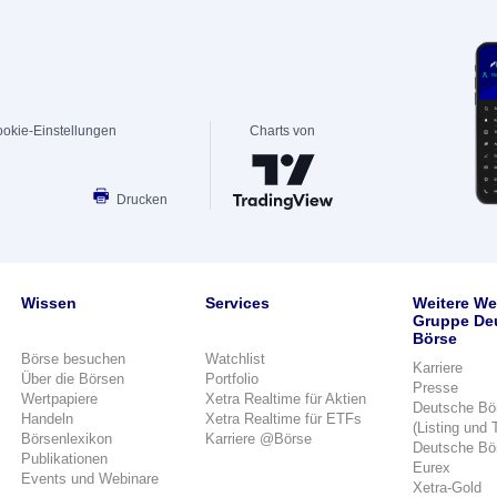
okie-Einstellungen
Charts von
Drucken
Wissen
Services
Weitere We
Gruppe De
Börse
Börse besuchen
Watchlist
Karriere
Über die Börsen
Portfolio
Presse
Wertpapiere
Xetra Realtime für Aktien
Deutsche Bö
Handeln
Xetra Realtime für ETFs
(Listing und 
Börsenlexikon
Karriere @Börse
Deutsche Bö
Publikationen
Eurex
Events und Webinare
Xetra-Gold