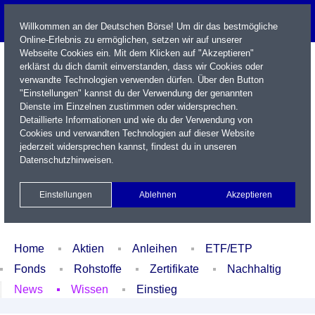
Willkommen an der Deutschen Börse! Um dir das bestmögliche
Online-Erlebnis zu ermöglichen, setzen wir auf unserer
Webseite Cookies ein. Mit dem Klicken auf "Akzeptieren"
erklärst du dich damit einverstanden, dass wir Cookies oder
verwandte Technologien verwenden dürfen. Über den Button
"Einstellungen" kannst du der Verwendung der genannten
Dienste im Einzelnen zustimmen oder widersprechen.
Detaillierte Informationen und wie du der Verwendung von
Cookies und verwandten Technologien auf dieser Website
Name / WKN / ISIN / Kürzel
jederzeit widersprechen kannst, findest du in unseren
Datenschutzhinweisen
.
Newsletter
Kontakt
English
Einstellungen
Ablehnen
Akzeptieren
Xetra Realtime
Watchlist
Portfolio
Login
Home
Aktien
Anleihen
ETF/ETP
Fonds
Rohstoffe
Zertifikate
Nachhaltig
News
Wissen
Einstieg