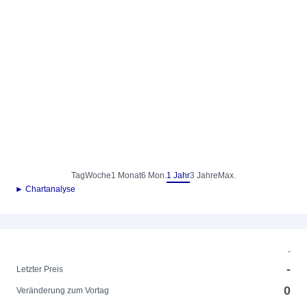
Tag
Woche
1 Monat
6 Mon.
1 Jahr
3 Jahre
Max.
► Chartanalyse
-
-
Letzter Preis
0
Veränderung zum Vortag