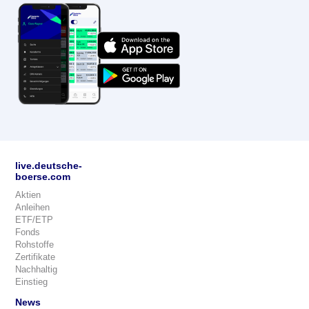
live.deutsche-
boerse.com
Aktien
Anleihen
ETF/ETP
Fonds
Rohstoffe
Zertifikate
Nachhaltig
Einstieg
News