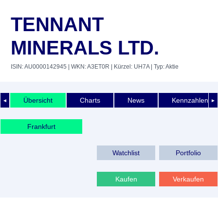
TENNANT
MINERALS LTD.
ISIN: AU0000142945
| WKN: A3ET0R
| Kürzel: UH7A
| Typ: Aktie
Übersicht
Charts
News
Kennzahlen
◄
►
Frankfurt
Watchlist
Portfolio
Kaufen
Verkaufen