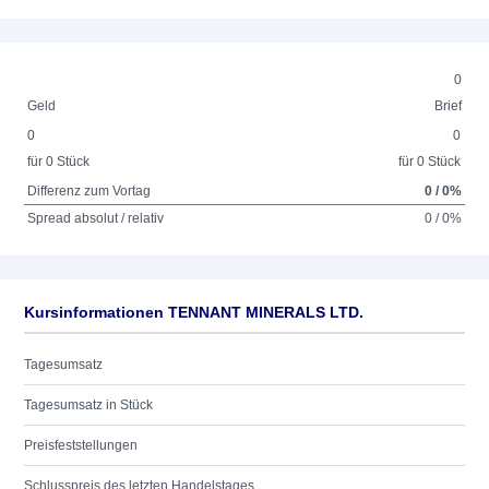
0
Geld
Brief
0
0
für 0 Stück
für 0 Stück
Differenz zum Vortag
0 / 0%
Spread absolut / relativ
0 / 0%
Kursinformationen TENNANT MINERALS LTD.
Tagesumsatz
Tagesumsatz in Stück
Preisfeststellungen
Schlusspreis des letzten Handelstages