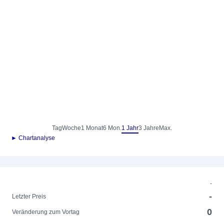
Tag
Woche
1 Monat
6 Mon.
1 Jahr
3 Jahre
Max.
► Chartanalyse
-
-
Letzter Preis
0
Veränderung zum Vortag