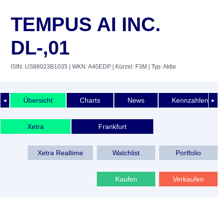
TEMPUS AI INC.
DL-,01
ISIN: US88023B1035
| WKN: A40EDP
| Kürzel: F3M
| Typ: Aktie
Übersicht
Charts
News
Kennzahlen
◄
►
Xetra
Frankfurt
Xetra Realtime
Watchlist
Portfolio
Kaufen
Verkaufen