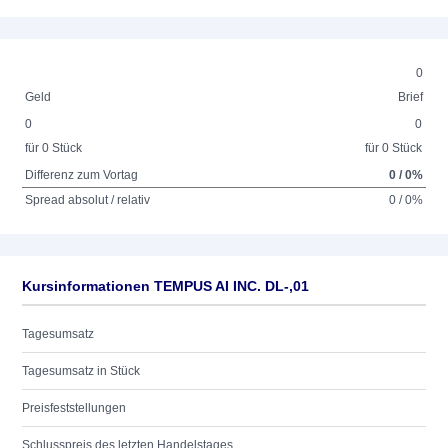
0
Geld
Brief
0
0
für 0 Stück
für 0 Stück
Differenz zum Vortag
0 / 0%
Spread absolut / relativ
0 / 0%
Kursinformationen TEMPUS AI INC. DL-,01
Tagesumsatz
Tagesumsatz in Stück
Preisfeststellungen
Schlusspreis des letzten Handelstages