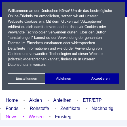
Willkommen an der Deutschen Börse! Um dir das bestmögliche
Online-Erlebnis zu ermöglichen, setzen wir auf unserer
Webseite Cookies ein. Mit dem Klicken auf "Akzeptieren"
erklärst du dich damit einverstanden, dass wir Cookies oder
verwandte Technologien verwenden dürfen. Über den Button
"Einstellungen" kannst du der Verwendung der genannten
Dienste im Einzelnen zustimmen oder widersprechen.
Detaillierte Informationen und wie du der Verwendung von
Cookies und verwandten Technologien auf dieser Website
Name / WKN / ISIN / Kürzel
jederzeit widersprechen kannst, findest du in unseren
Datenschutzhinweisen
.
Newsletter
Kontakt
English
Einstellungen
Ablehnen
Akzeptieren
Xetra Realtime
Watchlist
Portfolio
Login
Home
Aktien
Anleihen
ETF/ETP
Fonds
Rohstoffe
Zertifikate
Nachhaltig
News
Wissen
Einstieg