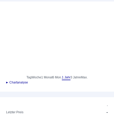
Tag
Woche
1 Monat
6 Mon.
1 Jahr
3 Jahre
Max.
► Chartanalyse
-
-
Letzter Preis