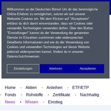
Willkommen an der Deutschen Börse! Um dir das bestmögliche
Online-Erlebnis zu ermöglichen, setzen wir auf unserer
Webseite Cookies ein. Mit dem Klicken auf "Akzeptieren"
erklärst du dich damit einverstanden, dass wir Cookies oder
verwandte Technologien verwenden dürfen. Über den Button
"Einstellungen" kannst du der Verwendung der genannten
Dienste im Einzelnen zustimmen oder widersprechen.
Detaillierte Informationen und wie du der Verwendung von
Cookies und verwandten Technologien auf dieser Website
Name / WKN / ISIN / Kürzel
jederzeit widersprechen kannst, findest du in unseren
Datenschutzhinweisen
.
Newsletter
Kontakt
English
Einstellungen
Ablehnen
Akzeptieren
Xetra Realtime
Watchlist
Portfolio
Login
Home
Aktien
Anleihen
ETF/ETP
Fonds
Rohstoffe
Zertifikate
Nachhaltig
News
Wissen
Einstieg