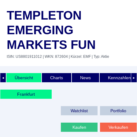
TEMPLETON
EMERGING
MARKETS FUN
ISIN: US8801911012
| WKN: 872604
| Kürzel: EMF
| Typ: Aktie
Übersicht
Charts
News
Kennzahlen
◄
►
Frankfurt
Watchlist
Portfolio
Kaufen
Verkaufen