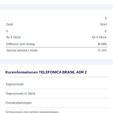
0
Geld
Brief
0
0
für 0 Stück
für 0 Stück
Differenz zum Vortag
0 / 0%
Spread absolut / relativ
0 / 0%
Kursinformationen TELEFONICA BRASIL ADR 2
Tagesumsatz
Tagesumsatz in Stück
Preisfeststellungen
Schlusspreis des letzten Handelstages