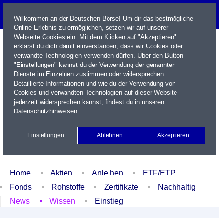
Willkommen an der Deutschen Börse! Um dir das bestmögliche
Online-Erlebnis zu ermöglichen, setzen wir auf unserer
Webseite Cookies ein. Mit dem Klicken auf "Akzeptieren"
erklärst du dich damit einverstanden, dass wir Cookies oder
verwandte Technologien verwenden dürfen. Über den Button
"Einstellungen" kannst du der Verwendung der genannten
Dienste im Einzelnen zustimmen oder widersprechen.
Detaillierte Informationen und wie du der Verwendung von
Cookies und verwandten Technologien auf dieser Website
Name / WKN / ISIN / Kürzel
jederzeit widersprechen kannst, findest du in unseren
Datenschutzhinweisen
.
Newsletter
Kontakt
English
Einstellungen
Ablehnen
Akzeptieren
Xetra Realtime
Watchlist
Portfolio
Login
Home
Aktien
Anleihen
ETF/ETP
Fonds
Rohstoffe
Zertifikate
Nachhaltig
News
Wissen
Einstieg