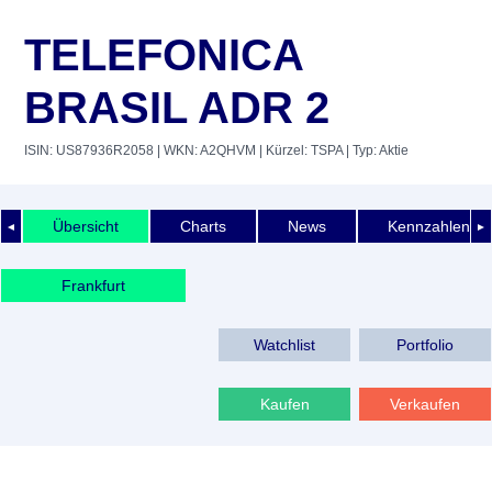
TELEFONICA
BRASIL ADR 2
ISIN: US87936R2058
| WKN: A2QHVM
| Kürzel: TSPA
| Typ: Aktie
Übersicht
Charts
News
Kennzahlen
◄
►
Frankfurt
Watchlist
Portfolio
Kaufen
Verkaufen