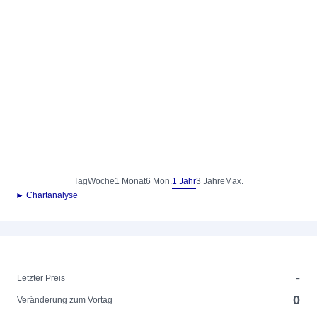
Tag
Woche
1 Monat
6 Mon.
1 Jahr
3 Jahre
Max.
► Chartanalyse
-
-
Letzter Preis
0
Veränderung zum Vortag