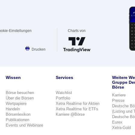
okie-Einstellungen
Charts von
Drucken
Wissen
Services
Weitere We
Gruppe De
Börse
Börse besuchen
Watchlist
Karriere
Über die Börsen
Portfolio
Presse
Wertpapiere
Xetra Realtime für Aktien
Deutsche Bö
Handeln
Xetra Realtime für ETFs
(Listing und 
Börsenlexikon
Karriere @Börse
Deutsche Bö
Publikationen
Eurex
Events und Webinare
Xetra-Gold