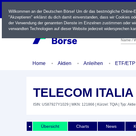
LIVE
Willkommen an der Deutschen Börse! Um dir das bestmögliche Online-Erl
"Akzeptieren" erklärst du dich damit einverstanden, dass wir Cookies o
der Verwendung der genannten Dienste im Einzelnen zustimmen oder wid
verwandten Technologien auf dieser Website jederzeit widersprechen kan
Name / W
Home
Aktien
Anleihen
ETF/ETP
TELECOM ITALIA
ISIN: US87927Y1029
| WKN: 121866
| Kürzel: TQIA
| Typ: Aktie
Übersicht
Charts
News
K
◄