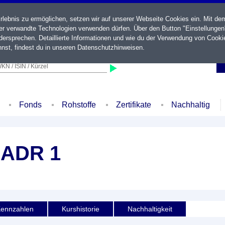
ebnis zu ermöglichen, setzen wir auf unserer Webseite Cookies ein. Mit de
der verwandte Technologien verwenden dürfen. Über den Button "Einstellungen
ersprechen. Detaillierte Informationen und wie du der Verwendung von Cooki
nst, findest du in unseren
Datenschutzhinweisen
.
KN / ISIN / Kürzel
Fonds
Rohstoffe
Zertifikate
Nachhaltig
 ADR 1
ennzahlen
Kurshistorie
Nachhaltigkeit