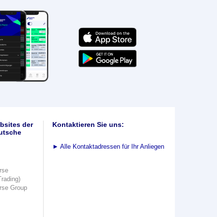
bsites der
Kontaktieren Sie uns:
utsche
►
Alle Kontaktadressen für Ihr Anliegen
rse
Trading)
rse Group