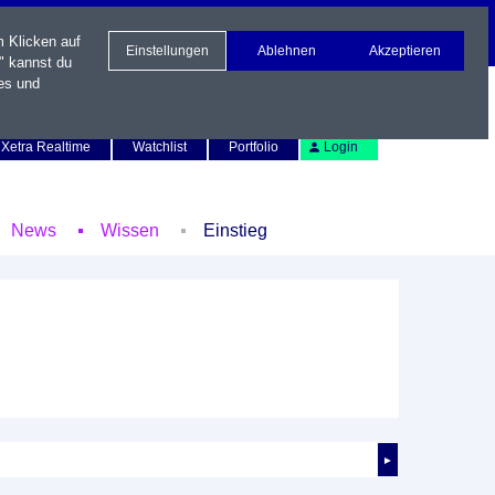
m Klicken auf
Einstellungen
Ablehnen
Akzeptieren
" kannst du
es und
Newsletter
Kontakt
English
Xetra Realtime
Watchlist
Portfolio
Login
News
Wissen
Einstieg
►