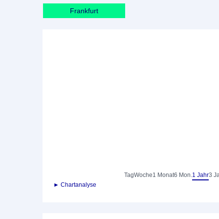
Frankfurt
Tag
Woche
1 Monat
6 Mon.
1 Jahr
3 J
► Chartanalyse