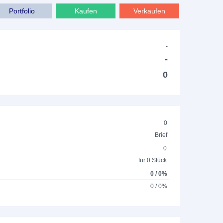
Portfolio
Kaufen
Verkaufen
-
-
0
0
Brief
0
für 0 Stück
0 / 0%
0 / 0%