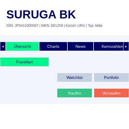
SURUGA BK
ISIN: JP3411000007
| WKN: 881259
| Kürzel: URU
| Typ: Aktie
Übersicht
Charts
News
Kennzahlen
◄
►
Frankfurt
Watchlist
Portfolio
Kaufen
Verkaufen