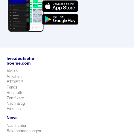
live.deutsche-
boerse.com
Aktien
Anleihen
ETF/ETP
Fonds
Rohstoffe
Zertifikate
Nachhaltig
Einstieg
News
Nachrichten
Bekanntmachungen