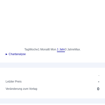
Tag
Woche
1 Monat
6 Mon.
1 Jahr
3 Jahre
Max.
► Chartanalyse
-
-
Letzter Preis
0
Veränderung zum Vortag