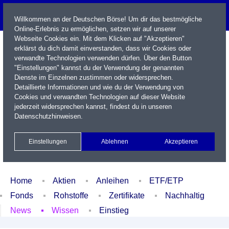
Willkommen an der Deutschen Börse! Um dir das bestmögliche
Online-Erlebnis zu ermöglichen, setzen wir auf unserer
Webseite Cookies ein. Mit dem Klicken auf "Akzeptieren"
erklärst du dich damit einverstanden, dass wir Cookies oder
verwandte Technologien verwenden dürfen. Über den Button
"Einstellungen" kannst du der Verwendung der genannten
Dienste im Einzelnen zustimmen oder widersprechen.
Detaillierte Informationen und wie du der Verwendung von
Cookies und verwandten Technologien auf dieser Website
Name / WKN / ISIN / Kürzel
jederzeit widersprechen kannst, findest du in unseren
Datenschutzhinweisen
.
Newsletter
Kontakt
English
Einstellungen
Ablehnen
Akzeptieren
Xetra Realtime
Watchlist
Portfolio
Login
Home
Aktien
Anleihen
ETF/ETP
Fonds
Rohstoffe
Zertifikate
Nachhaltig
News
Wissen
Einstieg