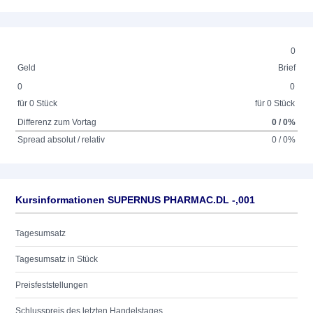
0
Geld
Brief
0
0
für 0 Stück
für 0 Stück
Differenz zum Vortag
0 / 0%
Spread absolut / relativ
0 / 0%
Kursinformationen SUPERNUS PHARMAC.DL -,001
Tagesumsatz
Tagesumsatz in Stück
Preisfeststellungen
Schlusspreis des letzten Handelstages