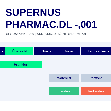
SUPERNUS
PHARMAC.DL -,001
ISIN: US8684591089
| WKN: A1JX3U
| Kürzel: S49
| Typ: Aktie
Übersicht
Charts
News
Kennzahlen
◄
►
Frankfurt
Watchlist
Portfolio
Kaufen
Verkaufen