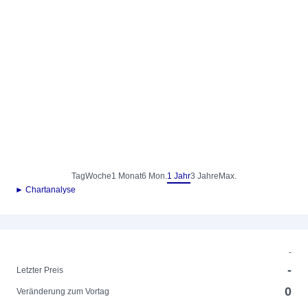
Tag
Woche
1 Monat
6 Mon.
1 Jahr
3 Jahre
Max.
► Chartanalyse
-
-
Letzter Preis
0
Veränderung zum Vortag