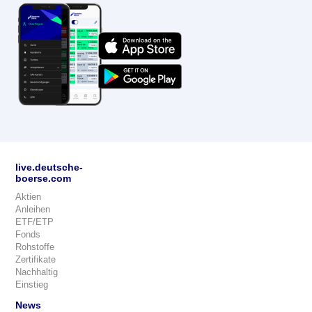
live.deutsche-
boerse.com
Aktien
Anleihen
ETF/ETP
Fonds
Rohstoffe
Zertifikate
Nachhaltig
Einstieg
News