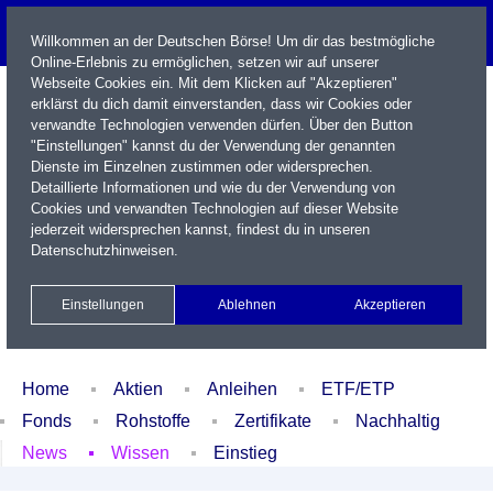
Willkommen an der Deutschen Börse! Um dir das bestmögliche
Online-Erlebnis zu ermöglichen, setzen wir auf unserer
Webseite Cookies ein. Mit dem Klicken auf "Akzeptieren"
erklärst du dich damit einverstanden, dass wir Cookies oder
verwandte Technologien verwenden dürfen. Über den Button
"Einstellungen" kannst du der Verwendung der genannten
Dienste im Einzelnen zustimmen oder widersprechen.
Detaillierte Informationen und wie du der Verwendung von
Cookies und verwandten Technologien auf dieser Website
Name / WKN / ISIN / Kürzel
jederzeit widersprechen kannst, findest du in unseren
Datenschutzhinweisen
.
Newsletter
Kontakt
English
Einstellungen
Ablehnen
Akzeptieren
Xetra Realtime
Watchlist
Portfolio
Login
Home
Aktien
Anleihen
ETF/ETP
Fonds
Rohstoffe
Zertifikate
Nachhaltig
News
Wissen
Einstieg