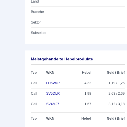
Land
Branche
Sektor
Subsektor
Meistgehandelte Hebelprodukte
Typ
WKN
Hebel
Geld / Brief
Call
FD6WUZ
4,32
1,19 / 1,25
Call
SV5DLR
1,98
2,63 / 2,69
Call
SV4MJ7
1,67
3,12 / 3,18
Typ
WKN
Hebel
Geld / Brief