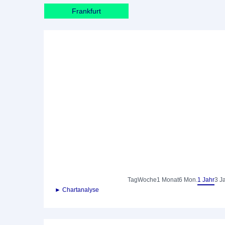
Frankfurt
Tag
Woche
1 Monat
6 Mon.
1 Jahr
3 J
► Chartanalyse