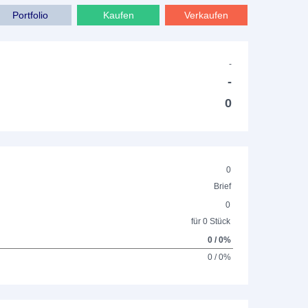
Portfolio
Kaufen
Verkaufen
-
-
0
0
Brief
0
für 0 Stück
0 / 0%
0 / 0%