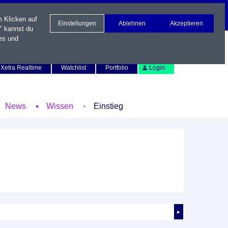
m Klicken auf
Einstellungen
Ablehnen
Akzeptieren
" kannst du
es und
Newsletter
Kontakt
English
Xetra Realtime
Watchlist
Portfolio
Login
News
Wissen
Einstieg
►