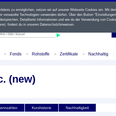
ebnis zu ermöglichen, setzen wir auf unserer Webseite Cookies ein. Mit de
der verwandte Technologien verwenden dürfen. Über den Button "Einstellungen
ersprechen. Detaillierte Informationen und wie du der Verwendung von Cooki
nst, findest du in unseren
Datenschutzhinweisen
.
KN / ISIN / Kürzel
Fonds
Rohstoffe
Zertifikate
Nachhaltig
. (new)
ennzahlen
Kurshistorie
Nachhaltigkeit