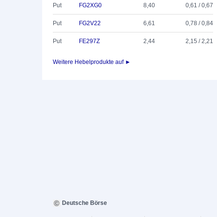
Put
FG2XG0
8,40
0,61 / 0,67
Put
FG2V22
6,61
0,78 / 0,84
Put
FE297Z
2,44
2,15 / 2,21
Weitere Hebelprodukte auf ►
Deutsche Börse