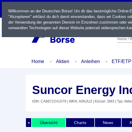
LIVE
Willkommen an der Deutschen Börse! Um dir das bestmögliche Online-Erl
"Akzeptieren" erklärst du dich damit einverstanden, dass wir Cookies o
der Verwendung der genannten Dienste im Einzelnen zustimmen oder wid
verwandten Technologien auf dieser Website jederzeit widersprechen kan
Name / W
Home
Aktien
Anleihen
ETF/ETP
Suncor Energy Inc
ISIN: CA8672241079
| WKN: A0NJU2
| Kürzel: SM3
| Typ: Aktie
Übersicht
Charts
News
K
◄