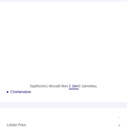
Tag
Woche
1 Monat
6 Mon.
1 Jahr
3 Jahre
Max.
► Chartanalyse
-
-
Letzter Preis