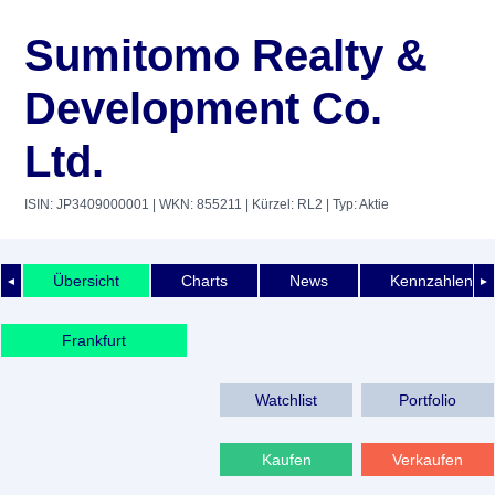
Sumitomo Realty &
Development Co.
Ltd.
ISIN: JP3409000001
| WKN: 855211
| Kürzel: RL2
| Typ: Aktie
Übersicht
Charts
News
Kennzahlen
◄
►
Frankfurt
Watchlist
Portfolio
Kaufen
Verkaufen