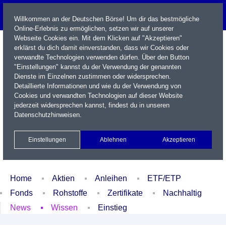
Willkommen an der Deutschen Börse! Um dir das bestmögliche
Online-Erlebnis zu ermöglichen, setzen wir auf unserer
Webseite Cookies ein. Mit dem Klicken auf "Akzeptieren"
erklärst du dich damit einverstanden, dass wir Cookies oder
verwandte Technologien verwenden dürfen. Über den Button
"Einstellungen" kannst du der Verwendung der genannten
Dienste im Einzelnen zustimmen oder widersprechen.
Detaillierte Informationen und wie du der Verwendung von
Cookies und verwandten Technologien auf dieser Website
Name / WKN / ISIN / Kürzel
jederzeit widersprechen kannst, findest du in unseren
Datenschutzhinweisen
.
Newsletter
Kontakt
English
Einstellungen
Ablehnen
Akzeptieren
Xetra Realtime
Watchlist
Portfolio
Login
Home
Aktien
Anleihen
ETF/ETP
Fonds
Rohstoffe
Zertifikate
Nachhaltig
News
Wissen
Einstieg