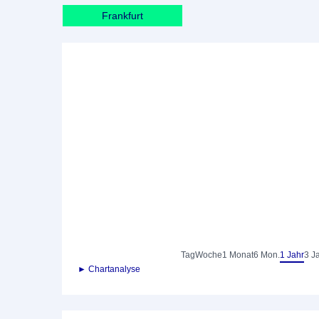
Frankfurt
Tag
Woche
1 Monat
6 Mon.
1 Jahr
3 J
► Chartanalyse