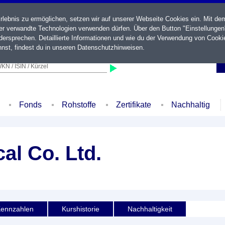
ebnis zu ermöglichen, setzen wir auf unserer Webseite Cookies ein. Mit de
der verwandte Technologien verwenden dürfen. Über den Button "Einstellungen
ersprechen. Detaillierte Informationen und wie du der Verwendung von Cooki
nst, findest du in unseren
Datenschutzhinweisen
.
KN / ISIN / Kürzel
Fonds
Rohstoffe
Zertifikate
Nachhaltig
l Co. Ltd.
ennzahlen
Kurshistorie
Nachhaltigkeit