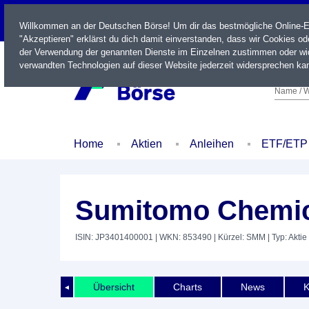
LIVE
Willkommen an der Deutschen Börse! Um dir das bestmögliche Online-Erl
"Akzeptieren" erklärst du dich damit einverstanden, dass wir Cookies o
der Verwendung der genannten Dienste im Einzelnen zustimmen oder wid
verwandten Technologien auf dieser Website jederzeit widersprechen kan
Name / W
Home
Aktien
Anleihen
ETF/ETP
Sumitomo Chemica
ISIN: JP3401400001
| WKN: 853490
| Kürzel: SMM
| Typ: Aktie
Übersicht
Charts
News
K
◄