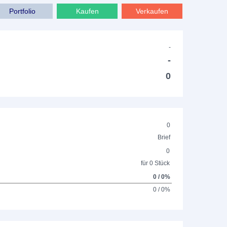
Portfolio
Kaufen
Verkaufen
-
-
0
0
Brief
0
für 0 Stück
0 / 0%
0 / 0%