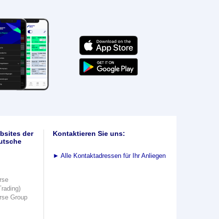
bsites der
Kontaktieren Sie uns:
utsche
►
Alle Kontaktadressen für Ihr Anliegen
rse
Trading)
rse Group