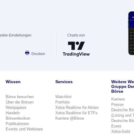
okie-Einstellungen
Charts von
Drucken
Wissen
Services
Weitere We
Gruppe De
Börse
Börse besuchen
Watchlist
Karriere
Über die Börsen
Portfolio
Presse
Wertpapiere
Xetra Realtime für Aktien
Deutsche Bö
Handeln
Xetra Realtime für ETFs
(Listing und 
Börsenlexikon
Karriere @Börse
Deutsche Bö
Publikationen
Eurex
Events und Webinare
Xetra-Gold