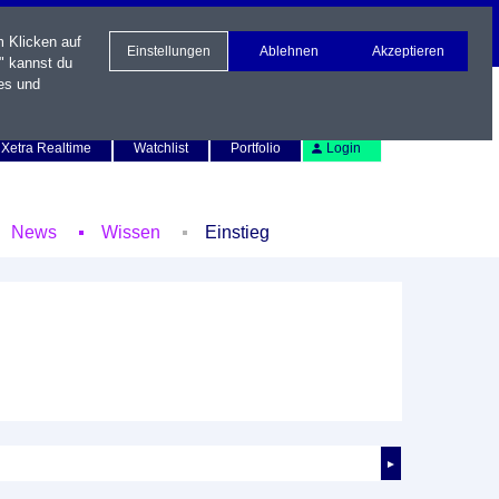
m Klicken auf
Einstellungen
Ablehnen
Akzeptieren
" kannst du
es und
Newsletter
Kontakt
English
Xetra Realtime
Watchlist
Portfolio
Login
News
Wissen
Einstieg
►