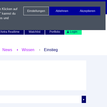
m Klicken auf
Einstellungen
Ablehnen
Akzeptieren
" kannst du
es und
Newsletter
Kontakt
English
Xetra Realtime
Watchlist
Portfolio
Login
News
Wissen
Einstieg
►