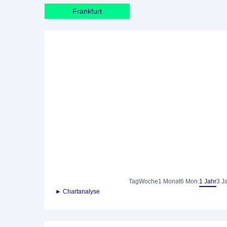
Frankfurt
Tag
Woche
1 Monat
6 Mon.
1 Jahr
3 J
► Chartanalyse