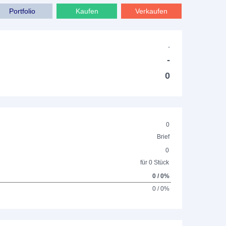
Portfolio
Kaufen
Verkaufen
-
-
0
0
Brief
0
für 0 Stück
0 / 0%
0 / 0%