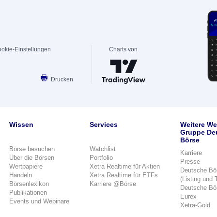
okie-Einstellungen
Charts von
Drucken
Wissen
Services
Weitere We
Gruppe De
Börse
Börse besuchen
Watchlist
Karriere
Über die Börsen
Portfolio
Presse
Wertpapiere
Xetra Realtime für Aktien
Deutsche Bö
Handeln
Xetra Realtime für ETFs
(Listing und 
Börsenlexikon
Karriere @Börse
Deutsche Bö
Publikationen
Eurex
Events und Webinare
Xetra-Gold