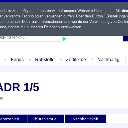
ebnis zu ermöglichen, setzen wir auf unserer Webseite Cookies ein. Mit de
der verwandte Technologien verwenden dürfen. Über den Button "Einstellungen
ersprechen. Detaillierte Informationen und wie du der Verwendung von Cooki
nst, findest du in unseren
Datenschutzhinweisen
.
KN / ISIN / Kürzel
Fonds
Rohstoffe
Zertifikate
Nachhaltig
ADR 1/5
ie
ennzahlen
Kurshistorie
Nachhaltigkeit