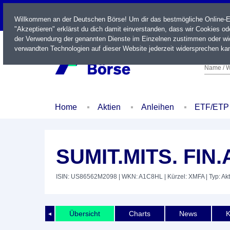
LIVE
Willkommen an der Deutschen Börse! Um dir das bestmögliche Online-Erl
"Akzeptieren" erklärst du dich damit einverstanden, dass wir Cookies o
der Verwendung der genannten Dienste im Einzelnen zustimmen oder wid
verwandten Technologien auf dieser Website jederzeit widersprechen kan
Name / W
Home
Aktien
Anleihen
ETF/ETP
SUMIT.MITS. FIN.
ISIN: US86562M2098
| WKN: A1C8HL
| Kürzel: XMFA
| Typ: Akt
Übersicht
Charts
News
K
◄