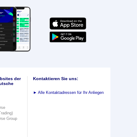
bsites der
Kontaktieren Sie uns:
utsche
►
Alle Kontaktadressen für Ihr Anliegen
rse
Trading)
rse Group