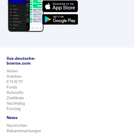
live.deutsche-
boerse.com
Aktien
Anleihen
ETF/ETP
Fonds
Rohstoffe
Zertifikate
Nachhaltig
Einstieg
News
Nachrichten
Bekanntmachungen