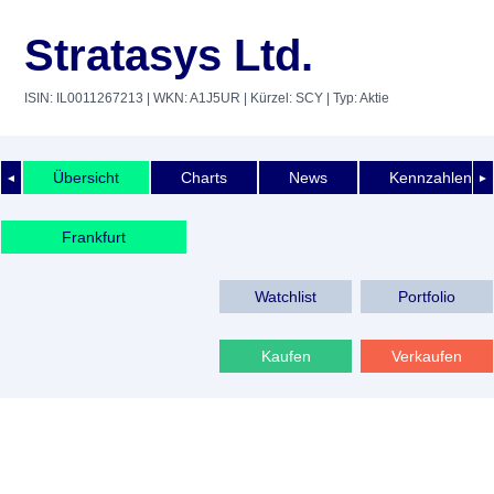
Stratasys Ltd.
ISIN: IL0011267213
| WKN: A1J5UR
| Kürzel: SCY
| Typ: Aktie
Übersicht
Charts
News
Kennzahlen
◄
►
Frankfurt
Watchlist
Portfolio
Kaufen
Verkaufen