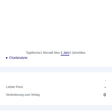
Tag
Woche
1 Monat
6 Mon.
1 Jahr
3 Jahre
Max.
► Chartanalyse
-
-
Letzter Preis
0
Veränderung zum Vortag