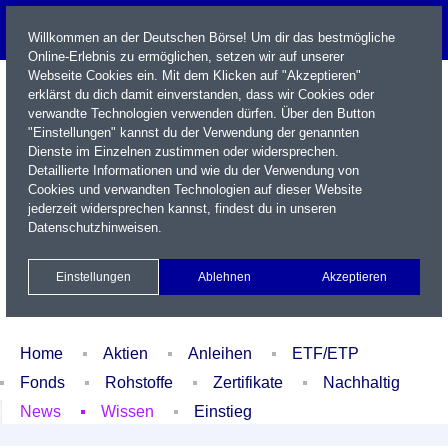
Willkommen an der Deutschen Börse! Um dir das bestmögliche
Online-Erlebnis zu ermöglichen, setzen wir auf unserer
Webseite Cookies ein. Mit dem Klicken auf "Akzeptieren"
erklärst du dich damit einverstanden, dass wir Cookies oder
verwandte Technologien verwenden dürfen. Über den Button
"Einstellungen" kannst du der Verwendung der genannten
Dienste im Einzelnen zustimmen oder widersprechen.
Detaillierte Informationen und wie du der Verwendung von
Cookies und verwandten Technologien auf dieser Website
Name / WKN / ISIN / Kürzel
jederzeit widersprechen kannst, findest du in unseren
Datenschutzhinweisen
.
Newsletter
Kontakt
English
Einstellungen
Ablehnen
Akzeptieren
Xetra Realtime
Watchlist
Portfolio
Login
Home
Aktien
Anleihen
ETF/ETP
Fonds
Rohstoffe
Zertifikate
Nachhaltig
News
Wissen
Einstieg