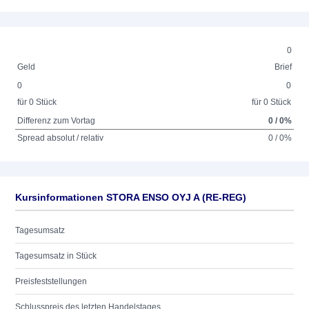
0
Geld
Brief
0
0
für 0 Stück
für 0 Stück
Differenz zum Vortag
0 / 0%
Spread absolut / relativ
0 / 0%
Kursinformationen STORA ENSO OYJ A (RE-REG)
Tagesumsatz
Tagesumsatz in Stück
Preisfeststellungen
Schlusspreis des letzten Handelstages