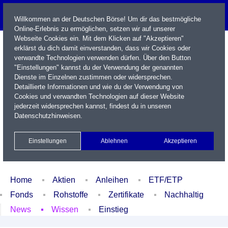
Willkommen an der Deutschen Börse! Um dir das bestmögliche
Online-Erlebnis zu ermöglichen, setzen wir auf unserer
Webseite Cookies ein. Mit dem Klicken auf "Akzeptieren"
erklärst du dich damit einverstanden, dass wir Cookies oder
verwandte Technologien verwenden dürfen. Über den Button
"Einstellungen" kannst du der Verwendung der genannten
Dienste im Einzelnen zustimmen oder widersprechen.
Detaillierte Informationen und wie du der Verwendung von
Cookies und verwandten Technologien auf dieser Website
Name / WKN / ISIN / Kürzel
jederzeit widersprechen kannst, findest du in unseren
Datenschutzhinweisen
.
Newsletter
Kontakt
English
Einstellungen
Ablehnen
Akzeptieren
Xetra Realtime
Watchlist
Portfolio
Login
Home
Aktien
Anleihen
ETF/ETP
Fonds
Rohstoffe
Zertifikate
Nachhaltig
News
Wissen
Einstieg