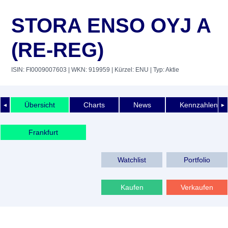
STORA ENSO OYJ A
(RE-REG)
ISIN: FI0009007603
| WKN: 919959
| Kürzel: ENU
| Typ: Aktie
Übersicht
Charts
News
Kennzahlen
◄
►
Frankfurt
Watchlist
Portfolio
Kaufen
Verkaufen