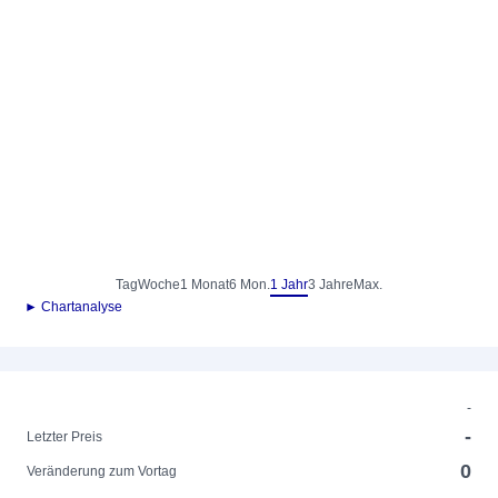
Tag
Woche
1 Monat
6 Mon.
1 Jahr
3 Jahre
Max.
► Chartanalyse
-
-
Letzter Preis
0
Veränderung zum Vortag