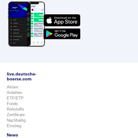
live.deutsche-
boerse.com
Aktien
Anleihen
ETF/ETP
Fonds
Rohstoffe
Zertifikate
Nachhaltig
Einstieg
News