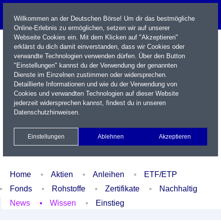
Willkommen an der Deutschen Börse! Um dir das bestmögliche
Online-Erlebnis zu ermöglichen, setzen wir auf unserer
Webseite Cookies ein. Mit dem Klicken auf "Akzeptieren"
erklärst du dich damit einverstanden, dass wir Cookies oder
verwandte Technologien verwenden dürfen. Über den Button
"Einstellungen" kannst du der Verwendung der genannten
Dienste im Einzelnen zustimmen oder widersprechen.
Detaillierte Informationen und wie du der Verwendung von
Cookies und verwandten Technologien auf dieser Website
Name / WKN / ISIN / Kürzel
jederzeit widersprechen kannst, findest du in unseren
Datenschutzhinweisen
.
Newsletter
Kontakt
English
Einstellungen
Ablehnen
Akzeptieren
Xetra Realtime
Watchlist
Portfolio
Login
Home
Aktien
Anleihen
ETF/ETP
Fonds
Rohstoffe
Zertifikate
Nachhaltig
News
Wissen
Einstieg