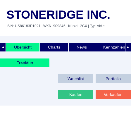
STONERIDGE INC.
ISIN: US86183P1021
| WKN: 909846
| Kürzel: 2GX
| Typ: Aktie
Übersicht
Charts
News
Kennzahlen
◄
►
Frankfurt
Watchlist
Portfolio
Kaufen
Verkaufen