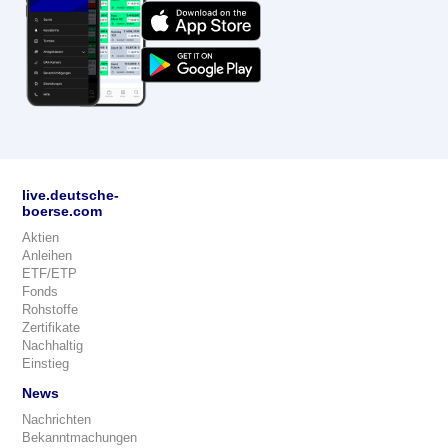
live.deutsche-
boerse.com
Aktien
Anleihen
ETF/ETP
Fonds
Rohstoffe
Zertifikate
Nachhaltig
Einstieg
News
Nachrichten
Bekanntmachungen