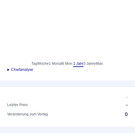
Tag
Woche
1 Monat
6 Mon.
1 Jahr
3 Jahre
Max.
► Chartanalyse
-
-
Letzter Preis
0
Veränderung zum Vortag