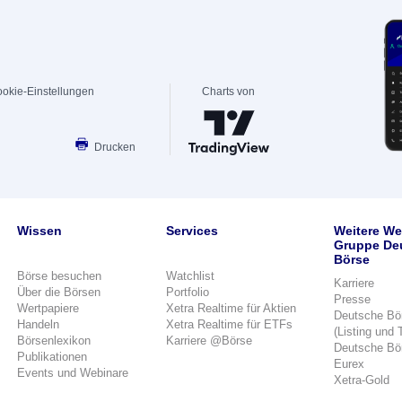
okie-Einstellungen
Charts von
Drucken
Wissen
Services
Weitere We
Gruppe De
Börse
Börse besuchen
Watchlist
Karriere
Über die Börsen
Portfolio
Presse
Wertpapiere
Xetra Realtime für Aktien
Deutsche Bö
Handeln
Xetra Realtime für ETFs
(Listing und 
Börsenlexikon
Karriere @Börse
Deutsche Bö
Publikationen
Eurex
Events und Webinare
Xetra-Gold