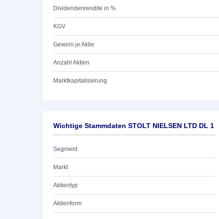
Dividendenrendite in %
KGV
Gewinn je Aktie
Anzahl Aktien
Marktkapitalisierung
Wichtige Stammdaten STOLT NIELSEN LTD DL 1
Segment
Markt
Aktientyp
Aktienform