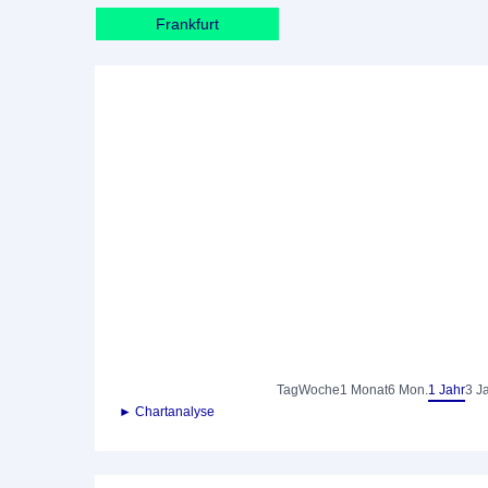
Frankfurt
Tag
Woche
1 Monat
6 Mon.
1 Jahr
3 J
► Chartanalyse