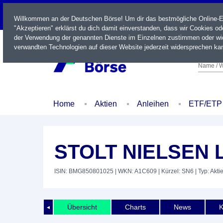
LIVE
Willkommen an der Deutschen Börse! Um dir das bestmögliche Online-Erl
"Akzeptieren" erklärst du dich damit einverstanden, dass wir Cookies o
der Verwendung der genannten Dienste im Einzelnen zustimmen oder wid
verwandten Technologien auf dieser Website jederzeit widersprechen kan
Name / W
Home
Aktien
Anleihen
ETF/ETP
STOLT NIELSEN L
ISIN: BMG850801025
| WKN: A1C609
| Kürzel: SN6
| Typ: Akti
Übersicht
Charts
News
K
◄