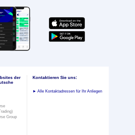
bsites der
Kontaktieren Sie uns:
utsche
►
Alle Kontaktadressen für Ihr Anliegen
rse
Trading)
rse Group