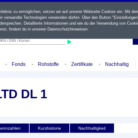
ebnis zu ermöglichen, setzen wir auf unserer Webseite Cookies ein. Mit de
der verwandte Technologien verwenden dürfen. Über den Button "Einstellungen
ersprechen. Detaillierte Informationen und wie du der Verwendung von Cooki
nst, findest du in unseren
Datenschutzhinweisen
.
KN / ISIN / Kürzel
Fonds
Rohstoffe
Zertifikate
Nachhaltig
TD DL 1
e
ennzahlen
Kurshistorie
Nachhaltigkeit