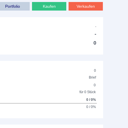
Portfolio
Kaufen
Verkaufen
-
-
0
0
Brief
0
für 0 Stück
0 / 0%
0 / 0%