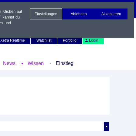
m Klicken auf
Einstellungen
Ablehnen
Akzeptieren
" kannst du
es und
Newsletter
Kontakt
English
Xetra Realtime
Watchlist
Portfolio
Login
News
Wissen
Einstieg
►