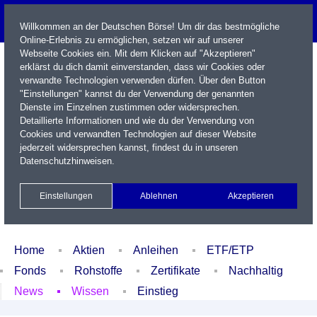
Willkommen an der Deutschen Börse! Um dir das bestmögliche
Online-Erlebnis zu ermöglichen, setzen wir auf unserer
Webseite Cookies ein. Mit dem Klicken auf "Akzeptieren"
erklärst du dich damit einverstanden, dass wir Cookies oder
verwandte Technologien verwenden dürfen. Über den Button
"Einstellungen" kannst du der Verwendung der genannten
Dienste im Einzelnen zustimmen oder widersprechen.
Detaillierte Informationen und wie du der Verwendung von
Cookies und verwandten Technologien auf dieser Website
Name / WKN / ISIN / Kürzel
jederzeit widersprechen kannst, findest du in unseren
Datenschutzhinweisen
.
Newsletter
Kontakt
English
Einstellungen
Ablehnen
Akzeptieren
Xetra Realtime
Watchlist
Portfolio
Login
Home
Aktien
Anleihen
ETF/ETP
Fonds
Rohstoffe
Zertifikate
Nachhaltig
News
Wissen
Einstieg