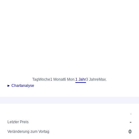
Tag
Woche
1 Monat
6 Mon.
1 Jahr
3 Jahre
Max.
► Chartanalyse
-
-
Letzter Preis
0
Veränderung zum Vortag