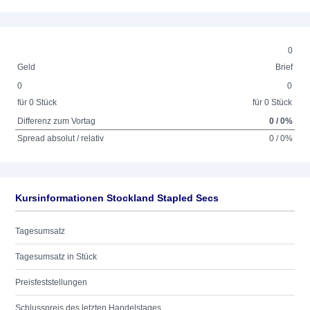
0
Geld
Brief
0
0
für 0 Stück
für 0 Stück
Differenz zum Vortag
0 / 0%
Spread absolut / relativ
0 / 0%
Kursinformationen Stockland Stapled Secs
Tagesumsatz
Tagesumsatz in Stück
Preisfeststellungen
Schlusspreis des letzten Handelstages