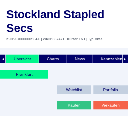
Stockland Stapled
Secs
ISIN: AU000000SGP0
| WKN: 887471
| Kürzel: LN1
| Typ: Aktie
Übersicht
Charts
News
Kennzahlen
◄
►
Frankfurt
Watchlist
Portfolio
Kaufen
Verkaufen