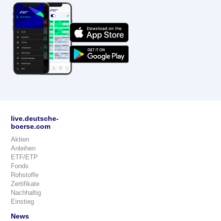
live.deutsche-
boerse.com
Aktien
Anleihen
ETF/ETP
Fonds
Rohstoffe
Zertifikate
Nachhaltig
Einstieg
News