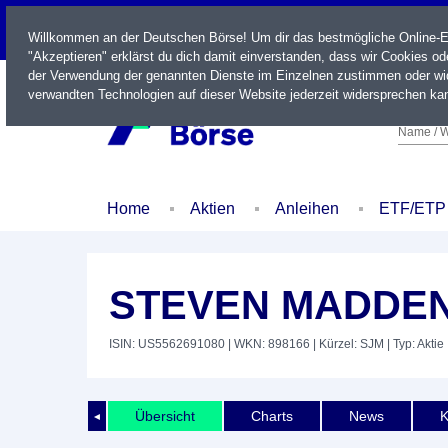
LIVE
Willkommen an der Deutschen Börse! Um dir das bestmögliche Online-Erl
"Akzeptieren" erklärst du dich damit einverstanden, dass wir Cookies o
der Verwendung der genannten Dienste im Einzelnen zustimmen oder wid
verwandten Technologien auf dieser Website jederzeit widersprechen kan
Name / W
Home
Aktien
Anleihen
ETF/ETP
STEVEN MADDE
ISIN: US5562691080
| WKN: 898166
| Kürzel: SJM
| Typ: Aktie
Übersicht
Charts
News
K
◄