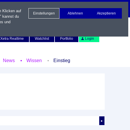
m Klicken auf
Einstellungen
Ablehnen
Akzeptieren
" kannst du
es und
Newsletter
Kontakt
English
Xetra Realtime
Watchlist
Portfolio
Login
News
Wissen
Einstieg
►