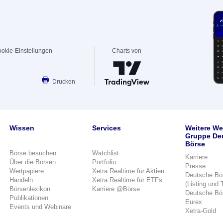
okie-Einstellungen
Charts von
Drucken
Wissen
Services
Weitere We
Gruppe De
Börse
Börse besuchen
Watchlist
Karriere
Über die Börsen
Portfolio
Presse
Wertpapiere
Xetra Realtime für Aktien
Deutsche Bö
Handeln
Xetra Realtime für ETFs
(Listing und 
Börsenlexikon
Karriere @Börse
Deutsche Bö
Publikationen
Eurex
Events und Webinare
Xetra-Gold