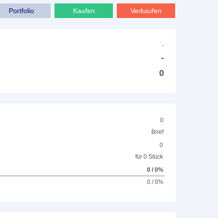
Portfolio
Kaufen
Verkaufen
-
-
0
0
Brief
0
für 0 Stück
0 / 0%
0 / 0%