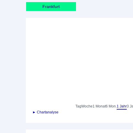
Frankfurt
Tag
Woche
1 Monat
6 Mon.
1 Jahr
3 J
► Chartanalyse