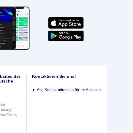
bsites der
Kontaktieren Sie uns:
utsche
►
Alle Kontaktadressen für Ihr Anliegen
rse
Trading)
rse Group