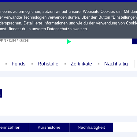
ebnis zu ermöglichen, setzen wir auf unserer Webseite Cookies ein. Mit de
der verwandte Technologien verwenden dürfen. Über den Button "Einstellungen
ersprechen. Detaillierte Informationen und wie du der Verwendung von Cooki
nst, findest du in unseren
Datenschutzhinweisen
.
KN / ISIN / Kürzel
Fonds
Rohstoffe
Zertifikate
Nachhaltig
N
ennzahlen
Kurshistorie
Nachhaltigkeit