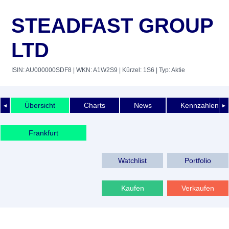
STEADFAST GROUP
LTD
ISIN: AU000000SDF8
| WKN: A1W2S9
| Kürzel: 1S6
| Typ: Aktie
Übersicht
Charts
News
Kennzahlen
◄
►
Frankfurt
Watchlist
Portfolio
Kaufen
Verkaufen