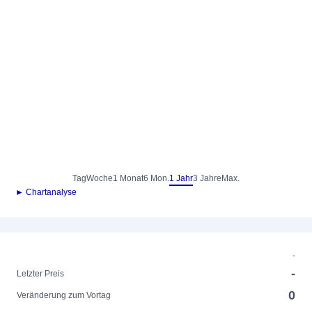
Tag
Woche
1 Monat
6 Mon.
1 Jahr
3 Jahre
Max.
► Chartanalyse
-
-
Letzter Preis
0
Veränderung zum Vortag