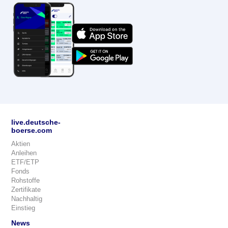
live.deutsche-
boerse.com
Aktien
Anleihen
ETF/ETP
Fonds
Rohstoffe
Zertifikate
Nachhaltig
Einstieg
News