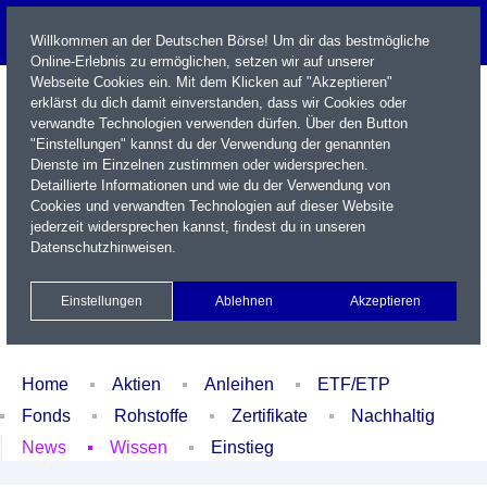
Willkommen an der Deutschen Börse! Um dir das bestmögliche
Online-Erlebnis zu ermöglichen, setzen wir auf unserer
Webseite Cookies ein. Mit dem Klicken auf "Akzeptieren"
erklärst du dich damit einverstanden, dass wir Cookies oder
verwandte Technologien verwenden dürfen. Über den Button
"Einstellungen" kannst du der Verwendung der genannten
Dienste im Einzelnen zustimmen oder widersprechen.
Detaillierte Informationen und wie du der Verwendung von
Cookies und verwandten Technologien auf dieser Website
Name / WKN / ISIN / Kürzel
jederzeit widersprechen kannst, findest du in unseren
Datenschutzhinweisen
.
Newsletter
Kontakt
English
Einstellungen
Ablehnen
Akzeptieren
Xetra Realtime
Watchlist
Portfolio
Login
Home
Aktien
Anleihen
ETF/ETP
Fonds
Rohstoffe
Zertifikate
Nachhaltig
News
Wissen
Einstieg