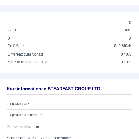
0
Geld
Brief
0
0
für 0 Stück
für 0 Stück
Differenz zum Vortag
0 / 0%
Spread absolut / relativ
0 / 0%
Kursinformationen STEADFAST GROUP LTD
Tagesumsatz
Tagesumsatz in Stück
Preisfeststellungen
Schlusspreis des letzten Handelstages