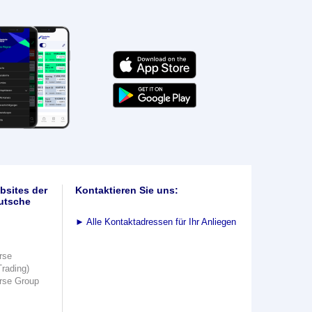
bsites der
Kontaktieren Sie uns:
utsche
►
Alle Kontaktadressen für Ihr Anliegen
rse
Trading)
rse Group