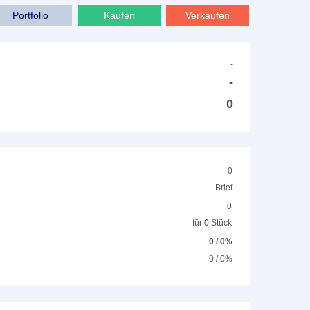
Portfolio
Kaufen
Verkaufen
-
-
0
0
Brief
0
für 0 Stück
0 / 0%
0 / 0%