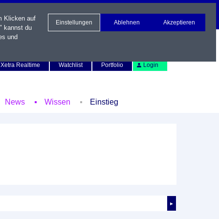
m Klicken auf
Einstellungen
Ablehnen
Akzeptieren
" kannst du
es und
Newsletter
Kontakt
English
Xetra Realtime
Watchlist
Portfolio
Login
News
Wissen
Einstieg
►