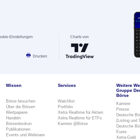
okie-Einstellungen
Charts von
Drucken
Wissen
Services
Weitere We
Gruppe De
Börse
Börse besuchen
Watchlist
Karriere
Über die Börsen
Portfolio
Presse
Wertpapiere
Xetra Realtime für Aktien
Deutsche Bö
Handeln
Xetra Realtime für ETFs
(Listing und 
Börsenlexikon
Karriere @Börse
Deutsche Bö
Publikationen
Eurex
Events und Webinare
Xetra-Gold