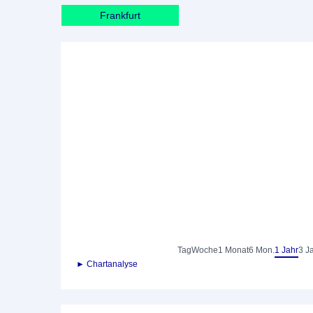
Frankfurt
Tag
Woche
1 Monat
6 Mon.
1 Jahr
3 J
► Chartanalyse