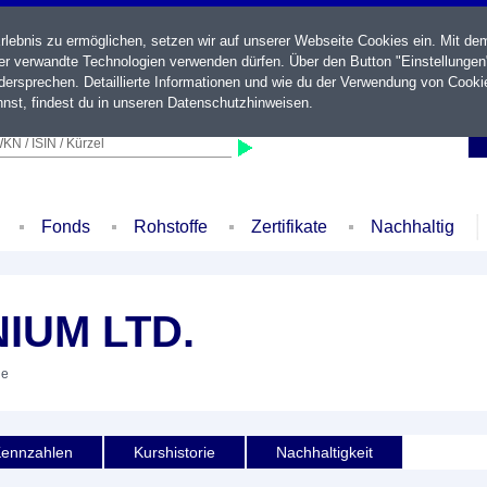
ebnis zu ermöglichen, setzen wir auf unserer Webseite Cookies ein. Mit de
der verwandte Technologien verwenden dürfen. Über den Button "Einstellungen
ersprechen. Detaillierte Informationen und wie du der Verwendung von Cooki
nst, findest du in unseren
Datenschutzhinweisen
.
KN / ISIN / Kürzel
Fonds
Rohstoffe
Zertifikate
Nachhaltig
IUM LTD.
ie
ennzahlen
Kurshistorie
Nachhaltigkeit