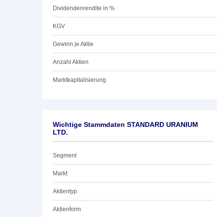
Dividendenrendite in %
KGV
Gewinn je Aktie
Anzahl Aktien
Marktkapitalisierung
Wichtige Stammdaten STANDARD URANIUM
LTD.
Segment
Markt
Aktientyp
Aktienform