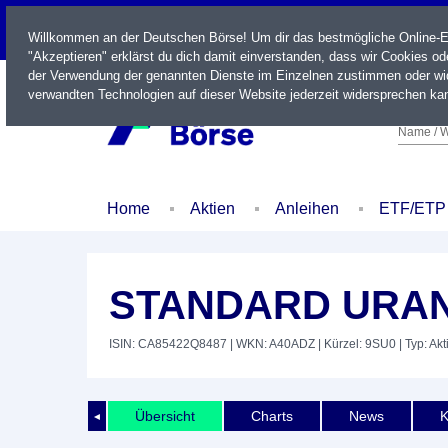
LIVE
Willkommen an der Deutschen Börse! Um dir das bestmögliche Online-Erl
"Akzeptieren" erklärst du dich damit einverstanden, dass wir Cookies o
der Verwendung der genannten Dienste im Einzelnen zustimmen oder wid
verwandten Technologien auf dieser Website jederzeit widersprechen kan
Name / W
Home
Aktien
Anleihen
ETF/ETP
STANDARD URAN
ISIN: CA85422Q8487
| WKN: A40ADZ
| Kürzel: 9SU0
| Typ: Akt
Übersicht
Charts
News
K
◄