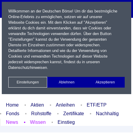
Willkommen an der Deutschen Börse! Um dir das bestmögliche
Online-Erlebnis zu ermöglichen, setzen wir auf unserer
Webseite Cookies ein. Mit dem Klicken auf "Akzeptieren"
erklärst du dich damit einverstanden, dass wir Cookies oder
verwandte Technologien verwenden dürfen. Über den Button
"Einstellungen" kannst du der Verwendung der genannten
Dienste im Einzelnen zustimmen oder widersprechen.
Detaillierte Informationen und wie du der Verwendung von
Cookies und verwandten Technologien auf dieser Website
Name / WKN / ISIN / Kürzel
jederzeit widersprechen kannst, findest du in unseren
Datenschutzhinweisen
.
Newsletter
Kontakt
English
Einstellungen
Ablehnen
Akzeptieren
Xetra Realtime
Watchlist
Portfolio
Login
Home
Aktien
Anleihen
ETF/ETP
Fonds
Rohstoffe
Zertifikate
Nachhaltig
News
Wissen
Einstieg