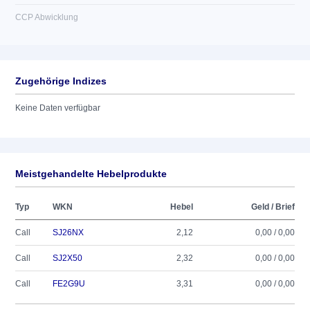
CCP Abwicklung
Zugehörige Indizes
Keine Daten verfügbar
Meistgehandelte Hebelprodukte
Typ
WKN
Hebel
Geld / Brief
Call
SJ26NX
2,12
0,00 / 0,00
Call
SJ2X50
2,32
0,00 / 0,00
Call
FE2G9U
3,31
0,00 / 0,00