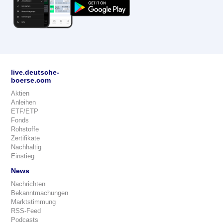
live.deutsche-
boerse.com
Aktien
Anleihen
ETF/ETP
Fonds
Rohstoffe
Zertifikate
Nachhaltig
Einstieg
News
Nachrichten
Bekanntmachungen
Marktstimmung
RSS-Feed
Podcasts