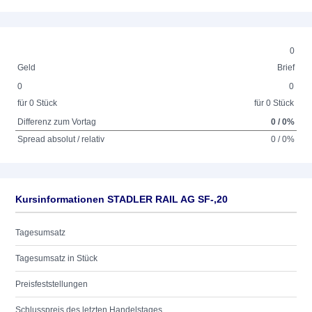
0
Geld
Brief
0
0
für 0 Stück
für 0 Stück
Differenz zum Vortag
0 / 0%
Spread absolut / relativ
0 / 0%
Kursinformationen STADLER RAIL AG SF-,20
Tagesumsatz
Tagesumsatz in Stück
Preisfeststellungen
Schlusspreis des letzten Handelstages