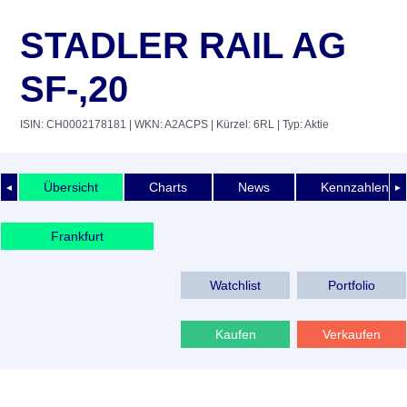
STADLER RAIL AG
SF-,20
ISIN: CH0002178181
| WKN: A2ACPS
| Kürzel: 6RL
| Typ: Aktie
Übersicht
Charts
News
Kennzahlen
◄
►
Frankfurt
Watchlist
Portfolio
Kaufen
Verkaufen