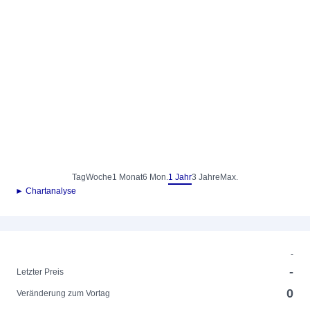
Tag
Woche
1 Monat
6 Mon.
1 Jahr
3 Jahre
Max.
► Chartanalyse
-
-
Letzter Preis
0
Veränderung zum Vortag