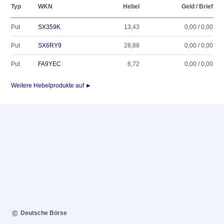
Typ
WKN
Hebel
Geld / Brief
Put
SX359K
13,43
0,00 / 0,00
Put
SX6RY9
28,88
0,00 / 0,00
Put
FA9YEC
6,72
0,00 / 0,00
Weitere Hebelprodukte auf ►
Deutsche Börse