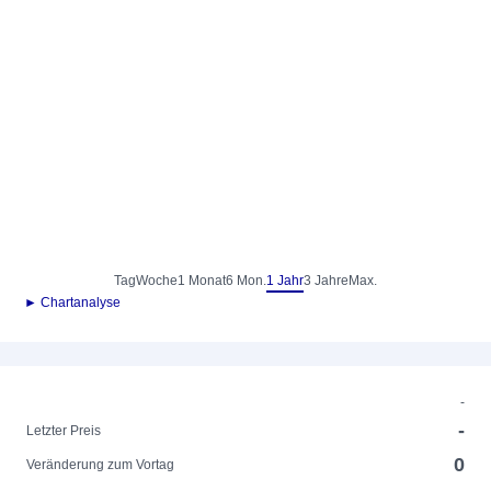
Tag
Woche
1 Monat
6 Mon.
1 Jahr
3 Jahre
Max.
► Chartanalyse
-
-
Letzter Preis
0
Veränderung zum Vortag