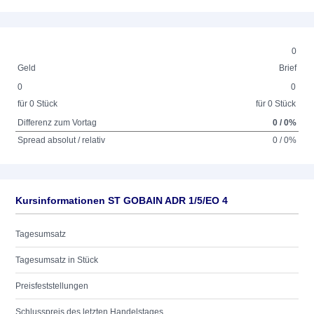
0
Geld
Brief
0
0
für 0 Stück
für 0 Stück
Differenz zum Vortag
0 / 0%
Spread absolut / relativ
0 / 0%
Kursinformationen ST GOBAIN ADR 1/5/EO 4
Tagesumsatz
Tagesumsatz in Stück
Preisfeststellungen
Schlusspreis des letzten Handelstages