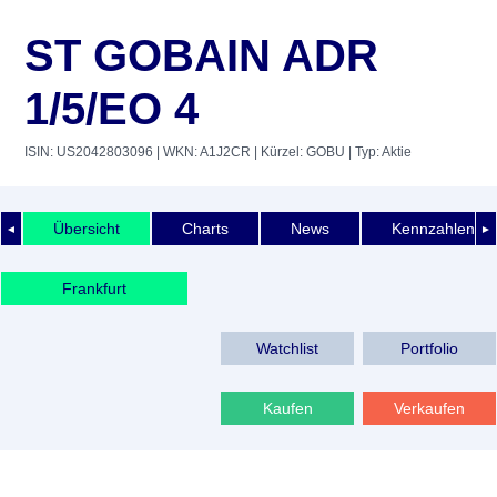
ST GOBAIN ADR
1/5/EO 4
ISIN: US2042803096
| WKN: A1J2CR
| Kürzel: GOBU
| Typ: Aktie
Übersicht
Charts
News
Kennzahlen
◄
►
Frankfurt
Watchlist
Portfolio
Kaufen
Verkaufen