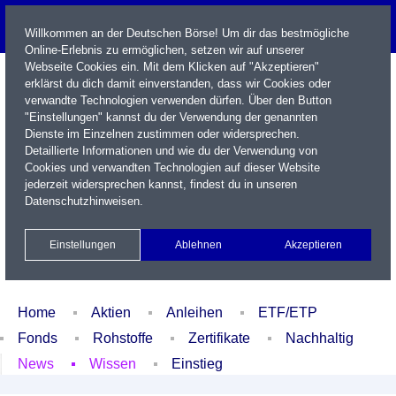
Willkommen an der Deutschen Börse! Um dir das bestmögliche
Online-Erlebnis zu ermöglichen, setzen wir auf unserer
Webseite Cookies ein. Mit dem Klicken auf "Akzeptieren"
erklärst du dich damit einverstanden, dass wir Cookies oder
verwandte Technologien verwenden dürfen. Über den Button
"Einstellungen" kannst du der Verwendung der genannten
Dienste im Einzelnen zustimmen oder widersprechen.
Detaillierte Informationen und wie du der Verwendung von
Cookies und verwandten Technologien auf dieser Website
Name / WKN / ISIN / Kürzel
jederzeit widersprechen kannst, findest du in unseren
Datenschutzhinweisen
.
Newsletter
Kontakt
English
Einstellungen
Ablehnen
Akzeptieren
Xetra Realtime
Watchlist
Portfolio
Login
Home
Aktien
Anleihen
ETF/ETP
Fonds
Rohstoffe
Zertifikate
Nachhaltig
News
Wissen
Einstieg