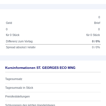
0
Geld
Brief
0
0
für 0 Stück
für 0 Stück
Differenz zum Vortag
0 / 0%
Spread absolut / relativ
0 / 0%
Kursinformationen ST. GEORGES ECO MNG
Tagesumsatz
Tagesumsatz in Stück
Preisfeststellungen
Schlusspreis des letzten Handelstages