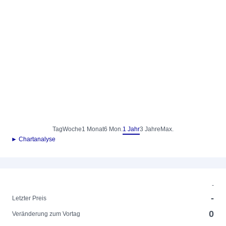
Tag
Woche
1 Monat
6 Mon.
1 Jahr
3 Jahre
Max.
► Chartanalyse
-
-
Letzter Preis
0
Veränderung zum Vortag