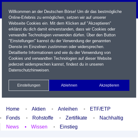
Willkommen an der Deutschen Börse! Um dir das bestmögliche
Online-Erlebnis zu ermöglichen, setzen wir auf unserer
Webseite Cookies ein. Mit dem Klicken auf "Akzeptieren"
erklärst du dich damit einverstanden, dass wir Cookies oder
verwandte Technologien verwenden dürfen. Über den Button
"Einstellungen" kannst du der Verwendung der genannten
Dienste im Einzelnen zustimmen oder widersprechen.
Detaillierte Informationen und wie du der Verwendung von
Cookies und verwandten Technologien auf dieser Website
Name / WKN / ISIN / Kürzel
jederzeit widersprechen kannst, findest du in unseren
Datenschutzhinweisen
.
Newsletter
Kontakt
English
Einstellungen
Ablehnen
Akzeptieren
Xetra Realtime
Watchlist
Portfolio
Login
Home
Aktien
Anleihen
ETF/ETP
Fonds
Rohstoffe
Zertifikate
Nachhaltig
News
Wissen
Einstieg