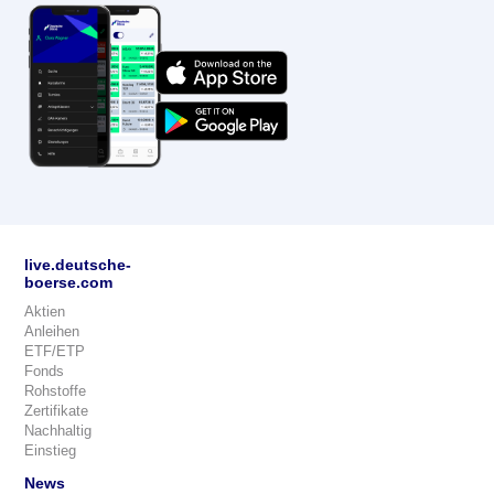
live.deutsche-
boerse.com
Aktien
Anleihen
ETF/ETP
Fonds
Rohstoffe
Zertifikate
Nachhaltig
Einstieg
News