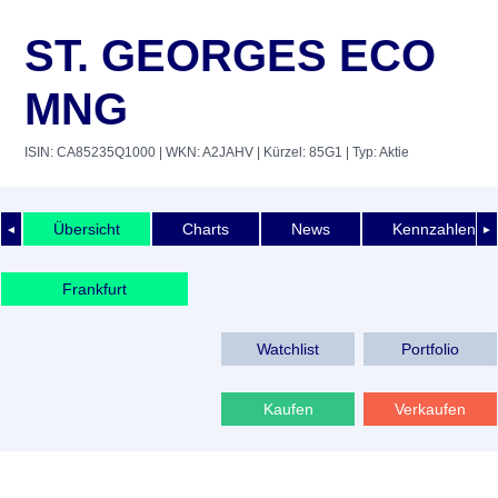
ST. GEORGES ECO
MNG
ISIN: CA85235Q1000
| WKN: A2JAHV
| Kürzel: 85G1
| Typ: Aktie
Übersicht
Charts
News
Kennzahlen
◄
►
Frankfurt
Watchlist
Portfolio
Kaufen
Verkaufen