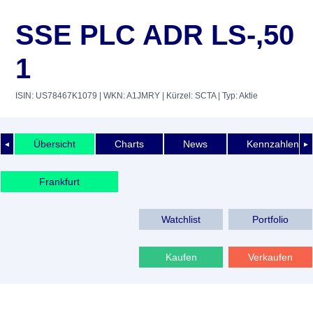
SSE PLC ADR LS-,50
1
ISIN: US78467K1079
| WKN: A1JMRY
| Kürzel: SCTA
| Typ: Aktie
Übersicht
Charts
News
Kennzahlen
◄
►
Frankfurt
Watchlist
Portfolio
Kaufen
Verkaufen