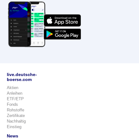
live.deutsche-
boerse.com
Aktien
Anleihen
ETF/ETP
Fonds
Rohstoffe
Zertifikate
Nachhaltig
Einstieg
News