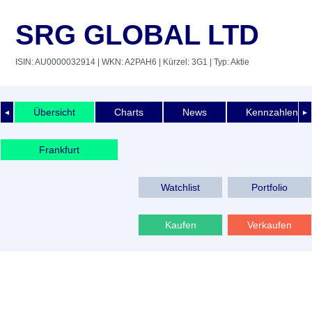
SRG GLOBAL LTD
ISIN: AU0000032914
| WKN: A2PAH6
| Kürzel: 3G1
| Typ: Aktie
Übersicht
Charts
News
Kennzahlen
◄
►
Frankfurt
Watchlist
Portfolio
Kaufen
Verkaufen