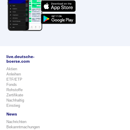
live.deutsche-
boerse.com
Aktien
Anleihen
ETF/ETP
Fonds
Rohstoffe
Zertifikate
Nachhaltig
Einstieg
News
Nachrichten
Bekanntmachungen