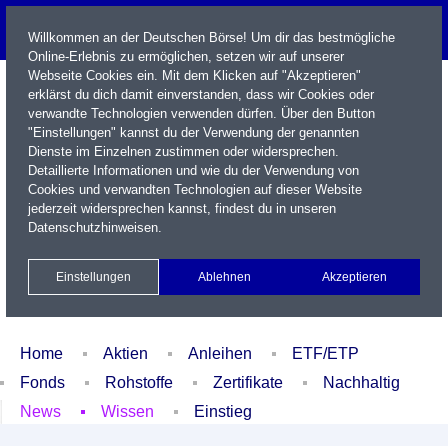
Willkommen an der Deutschen Börse! Um dir das bestmögliche
Online-Erlebnis zu ermöglichen, setzen wir auf unserer
Webseite Cookies ein. Mit dem Klicken auf "Akzeptieren"
erklärst du dich damit einverstanden, dass wir Cookies oder
verwandte Technologien verwenden dürfen. Über den Button
"Einstellungen" kannst du der Verwendung der genannten
Dienste im Einzelnen zustimmen oder widersprechen.
Detaillierte Informationen und wie du der Verwendung von
Cookies und verwandten Technologien auf dieser Website
Name / WKN / ISIN / Kürzel
jederzeit widersprechen kannst, findest du in unseren
Datenschutzhinweisen
.
Newsletter
Kontakt
English
Einstellungen
Ablehnen
Akzeptieren
Xetra Realtime
Watchlist
Portfolio
Login
Home
Aktien
Anleihen
ETF/ETP
Fonds
Rohstoffe
Zertifikate
Nachhaltig
News
Wissen
Einstieg