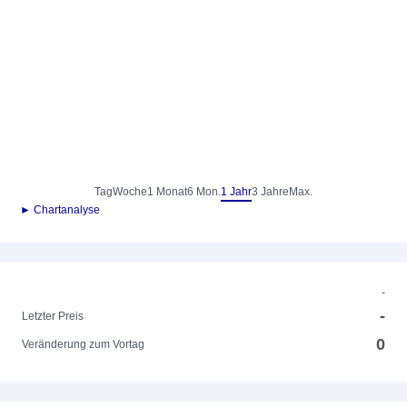
Tag
Woche
1 Monat
6 Mon.
1 Jahr
3 Jahre
Max.
► Chartanalyse
-
-
Letzter Preis
0
Veränderung zum Vortag