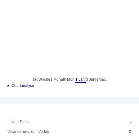
Tag
Woche
1 Monat
6 Mon.
1 Jahr
3 Jahre
Max.
► Chartanalyse
-
-
Letzter Preis
0
Veränderung zum Vortag