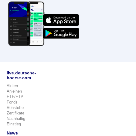
live.deutsche-
boerse.com
Aktien
Anleihen
ETF/ETP
Fonds
Rohstoffe
Zertifikate
Nachhaltig
Einstieg
News