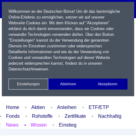
Willkommen an der Deutschen Börse! Um dir das bestmögliche
Online-Erlebnis zu ermöglichen, setzen wir auf unserer
Webseite Cookies ein. Mit dem Klicken auf "Akzeptieren"
erklärst du dich damit einverstanden, dass wir Cookies oder
verwandte Technologien verwenden dürfen. Über den Button
"Einstellungen" kannst du der Verwendung der genannten
Dienste im Einzelnen zustimmen oder widersprechen.
Detaillierte Informationen und wie du der Verwendung von
Cookies und verwandten Technologien auf dieser Website
Name / WKN / ISIN / Kürzel
jederzeit widersprechen kannst, findest du in unseren
Datenschutzhinweisen
.
Newsletter
Kontakt
English
Einstellungen
Ablehnen
Akzeptieren
Xetra Realtime
Watchlist
Portfolio
Login
Home
Aktien
Anleihen
ETF/ETP
Fonds
Rohstoffe
Zertifikate
Nachhaltig
News
Wissen
Einstieg