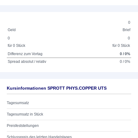
0
Geld
Brief
0
0
für 0 Stück
für 0 Stück
Differenz zum Vortag
0 / 0%
Spread absolut / relativ
0 / 0%
Kursinformationen SPROTT PHYS.COPPER UTS
Tagesumsatz
Tagesumsatz in Stück
Preisfeststellungen
Schlusspreis des letzten Handelstages