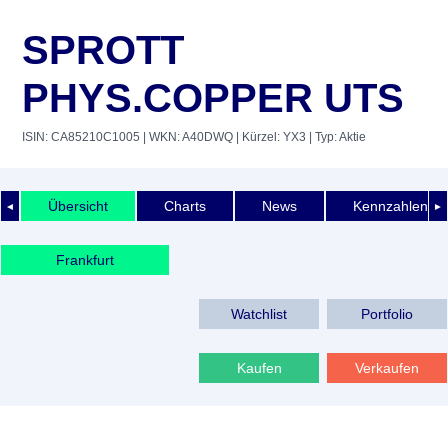
SPROTT
PHYS.COPPER UTS
ISIN: CA85210C1005
| WKN: A40DWQ
| Kürzel: YX3
| Typ: Aktie
Übersicht
Charts
News
Kennzahlen
◄
►
Frankfurt
Watchlist
Portfolio
Kaufen
Verkaufen