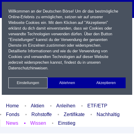
Willkommen an der Deutschen Börse! Um dir das bestmögliche
Online-Erlebnis zu ermöglichen, setzen wir auf unserer
Webseite Cookies ein. Mit dem Klicken auf "Akzeptieren"
erklärst du dich damit einverstanden, dass wir Cookies oder
verwandte Technologien verwenden dürfen. Über den Button
"Einstellungen" kannst du der Verwendung der genannten
Dienste im Einzelnen zustimmen oder widersprechen.
Detaillierte Informationen und wie du der Verwendung von
Cookies und verwandten Technologien auf dieser Website
Name / WKN / ISIN / Kürzel
jederzeit widersprechen kannst, findest du in unseren
Datenschutzhinweisen
.
Newsletter
Kontakt
English
Einstellungen
Ablehnen
Akzeptieren
Xetra Realtime
Watchlist
Portfolio
Login
Home
Aktien
Anleihen
ETF/ETP
Fonds
Rohstoffe
Zertifikate
Nachhaltig
News
Wissen
Einstieg