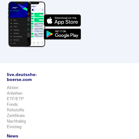
live.deutsche-
boerse.com
Aktien
Anleihen
ETF/ETP
Fonds
Rohstoffe
Zertifikate
Nachhaltig
Einstieg
News