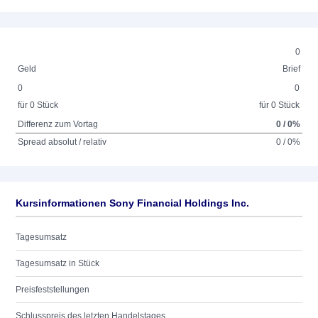
0
Geld
Brief
0
0
für 0 Stück
für 0 Stück
Differenz zum Vortag
0 / 0%
Spread absolut / relativ
0 / 0%
Kursinformationen Sony Financial Holdings Inc.
Tagesumsatz
Tagesumsatz in Stück
Preisfeststellungen
Schlusspreis des letzten Handelstages