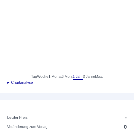
Tag
Woche
1 Monat
6 Mon.
1 Jahr
3 Jahre
Max.
► Chartanalyse
-
-
Letzter Preis
0
Veränderung zum Vortag