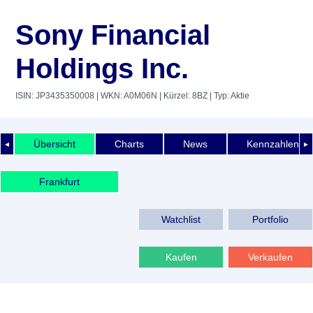
Sony Financial
Holdings Inc.
ISIN: JP3435350008
| WKN: A0M06N
| Kürzel: 8BZ
| Typ: Aktie
Übersicht
Charts
News
Kennzahlen
◄
►
Frankfurt
Watchlist
Portfolio
Kaufen
Verkaufen