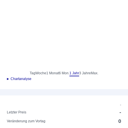
Tag
Woche
1 Monat
6 Mon.
1 Jahr
3 Jahre
Max.
► Chartanalyse
-
-
Letzter Preis
0
Veränderung zum Vortag