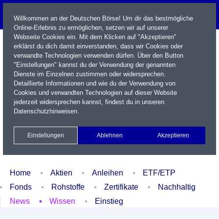
Willkommen an der Deutschen Börse! Um dir das bestmögliche
Online-Erlebnis zu ermöglichen, setzen wir auf unserer
Webseite Cookies ein. Mit dem Klicken auf "Akzeptieren"
erklärst du dich damit einverstanden, dass wir Cookies oder
verwandte Technologien verwenden dürfen. Über den Button
"Einstellungen" kannst du der Verwendung der genannten
Dienste im Einzelnen zustimmen oder widersprechen.
Detaillierte Informationen und wie du der Verwendung von
Cookies und verwandten Technologien auf dieser Website
Name / WKN / ISIN / Kürzel
jederzeit widersprechen kannst, findest du in unseren
Datenschutzhinweisen
.
Newsletter
Kontakt
English
Einstellungen
Ablehnen
Akzeptieren
Xetra Realtime
Watchlist
Portfolio
Login
Home
Aktien
Anleihen
ETF/ETP
Fonds
Rohstoffe
Zertifikate
Nachhaltig
News
Wissen
Einstieg