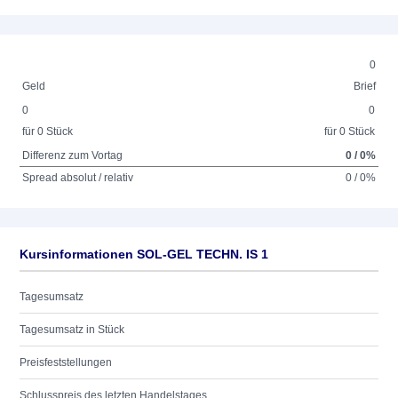
0
Geld
Brief
0
0
für 0 Stück
für 0 Stück
Differenz zum Vortag
0 / 0%
Spread absolut / relativ
0 / 0%
Kursinformationen SOL-GEL TECHN. IS 1
Tagesumsatz
Tagesumsatz in Stück
Preisfeststellungen
Schlusspreis des letzten Handelstages