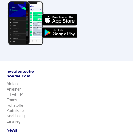
live.deutsche-
boerse.com
Aktien
Anleihen
ETF/ETP
Fonds
Rohstoffe
Zertifikate
Nachhaltig
Einstieg
News