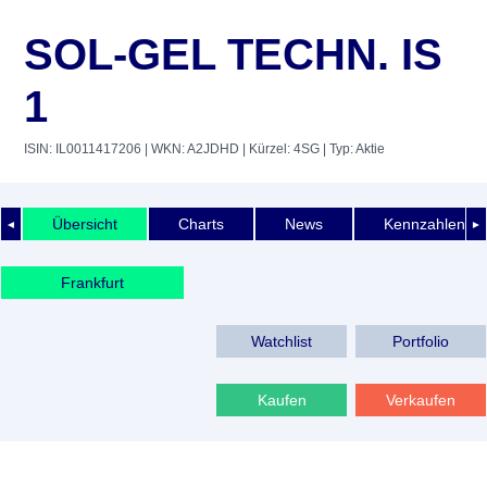
SOL-GEL TECHN. IS
1
ISIN: IL0011417206
| WKN: A2JDHD
| Kürzel: 4SG
| Typ: Aktie
Übersicht
Charts
News
Kennzahlen
◄
►
Frankfurt
Watchlist
Portfolio
Kaufen
Verkaufen