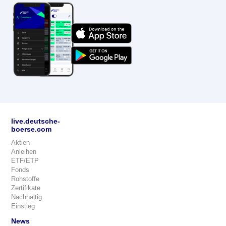
live.deutsche-
boerse.com
Aktien
Anleihen
ETF/ETP
Fonds
Rohstoffe
Zertifikate
Nachhaltig
Einstieg
News