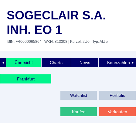
SOGECLAIR S.A.
INH. EO 1
ISIN: FR0000065864
| WKN: 813308
| Kürzel: 2U0
| Typ: Aktie
Übersicht
Charts
News
Kennzahlen
◄
►
Frankfurt
Watchlist
Portfolio
Kaufen
Verkaufen