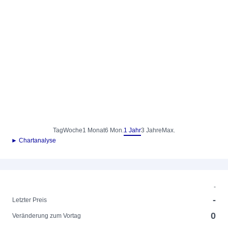
Tag
Woche
1 Monat
6 Mon.
1 Jahr
3 Jahre
Max.
► Chartanalyse
-
-
Letzter Preis
0
Veränderung zum Vortag