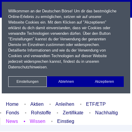
Willkommen an der Deutschen Börse! Um dir das bestmögliche
Online-Erlebnis zu ermöglichen, setzen wir auf unserer
Webseite Cookies ein. Mit dem Klicken auf "Akzeptieren"
erklärst du dich damit einverstanden, dass wir Cookies oder
verwandte Technologien verwenden dürfen. Über den Button
"Einstellungen" kannst du der Verwendung der genannten
Dienste im Einzelnen zustimmen oder widersprechen.
Detaillierte Informationen und wie du der Verwendung von
Cookies und verwandten Technologien auf dieser Website
Name / WKN / ISIN / Kürzel
jederzeit widersprechen kannst, findest du in unseren
Datenschutzhinweisen
.
Newsletter
Kontakt
English
Einstellungen
Ablehnen
Akzeptieren
Xetra Realtime
Watchlist
Portfolio
Login
Home
Aktien
Anleihen
ETF/ETP
Fonds
Rohstoffe
Zertifikate
Nachhaltig
News
Wissen
Einstieg