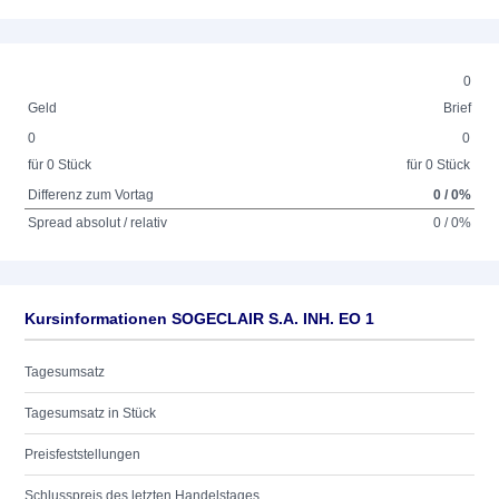
0
Geld
Brief
0
0
für 0 Stück
für 0 Stück
Differenz zum Vortag
0 / 0%
Spread absolut / relativ
0 / 0%
Kursinformationen SOGECLAIR S.A. INH. EO 1
Tagesumsatz
Tagesumsatz in Stück
Preisfeststellungen
Schlusspreis des letzten Handelstages