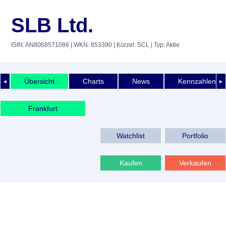
SLB Ltd.
ISIN: AN8068571086
| WKN: 853390
| Kürzel: SCL
| Typ: Aktie
Übersicht
Charts
News
Kennzahlen
◄
►
Frankfurt
Watchlist
Portfolio
Kaufen
Verkaufen