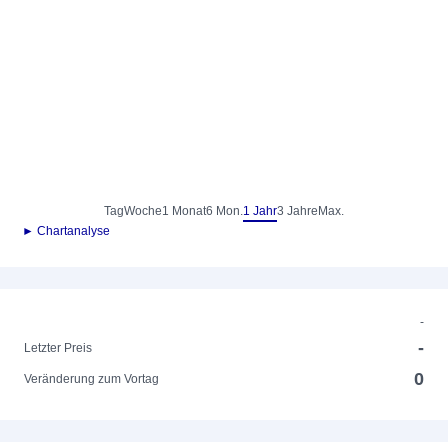
Tag
Woche
1 Monat
6 Mon.
1 Jahr
3 Jahre
Max.
► Chartanalyse
-
-
Letzter Preis
0
Veränderung zum Vortag