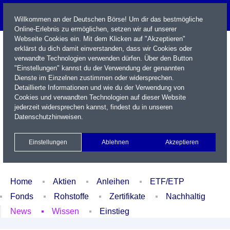
Willkommen an der Deutschen Börse! Um dir das bestmögliche
Online-Erlebnis zu ermöglichen, setzen wir auf unserer
Webseite Cookies ein. Mit dem Klicken auf "Akzeptieren"
erklärst du dich damit einverstanden, dass wir Cookies oder
verwandte Technologien verwenden dürfen. Über den Button
"Einstellungen" kannst du der Verwendung der genannten
Dienste im Einzelnen zustimmen oder widersprechen.
Detaillierte Informationen und wie du der Verwendung von
Cookies und verwandten Technologien auf dieser Website
Name / WKN / ISIN / Kürzel
jederzeit widersprechen kannst, findest du in unseren
Datenschutzhinweisen
.
Newsletter
Kontakt
English
Einstellungen
Ablehnen
Akzeptieren
Xetra Realtime
Watchlist
Portfolio
Login
Home
Aktien
Anleihen
ETF/ETP
Fonds
Rohstoffe
Zertifikate
Nachhaltig
News
Wissen
Einstieg