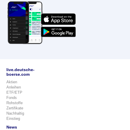
live.deutsche-
boerse.com
Aktien
Anleihen
ETF/ETP
Fonds
Rohstoffe
Zertifikate
Nachhaltig
Einstieg
News