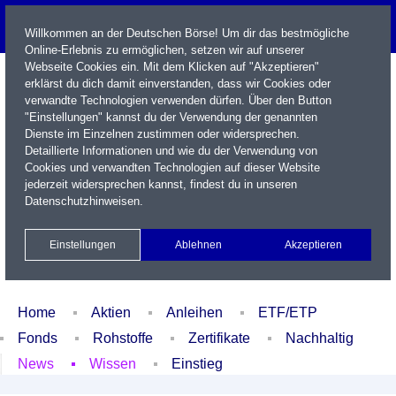
Willkommen an der Deutschen Börse! Um dir das bestmögliche
Online-Erlebnis zu ermöglichen, setzen wir auf unserer
Webseite Cookies ein. Mit dem Klicken auf "Akzeptieren"
erklärst du dich damit einverstanden, dass wir Cookies oder
verwandte Technologien verwenden dürfen. Über den Button
"Einstellungen" kannst du der Verwendung der genannten
Dienste im Einzelnen zustimmen oder widersprechen.
Detaillierte Informationen und wie du der Verwendung von
Cookies und verwandten Technologien auf dieser Website
Name / WKN / ISIN / Kürzel
jederzeit widersprechen kannst, findest du in unseren
Datenschutzhinweisen
.
Newsletter
Kontakt
English
Einstellungen
Ablehnen
Akzeptieren
Xetra Realtime
Watchlist
Portfolio
Login
Home
Aktien
Anleihen
ETF/ETP
Fonds
Rohstoffe
Zertifikate
Nachhaltig
News
Wissen
Einstieg