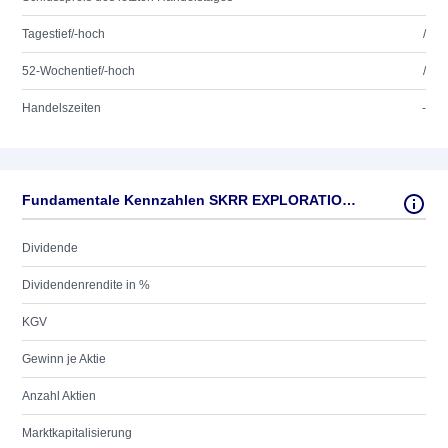
Tagestief/-hoch
/
52-Wochentief/-hoch
/
Handelszeiten
-
Fundamentale Kennzahlen SKRR EXPLORATION INC.
Dividende
Dividendenrendite in %
KGV
Gewinn je Aktie
Anzahl Aktien
Marktkapitalisierung