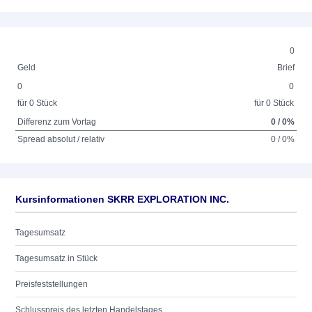
0
Geld
Brief
0
0
für 0 Stück
für 0 Stück
Differenz zum Vortag
0 / 0%
Spread absolut / relativ
0 / 0%
Kursinformationen SKRR EXPLORATION INC.
Tagesumsatz
Tagesumsatz in Stück
Preisfeststellungen
Schlusspreis des letzten Handelstages