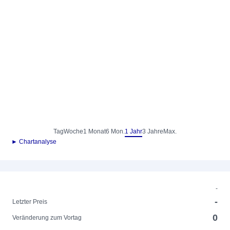
Tag
Woche
1 Monat
6 Mon.
1 Jahr
3 Jahre
Max.
► Chartanalyse
-
-
Letzter Preis
0
Veränderung zum Vortag