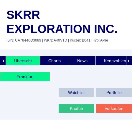
SKRR
EXPLORATION INC.
ISIN: CA78446Q3089
| WKN: A40VTD
| Kürzel: B041
| Typ: Aktie
Übersicht
Charts
News
Kennzahlen
◄
►
Frankfurt
Watchlist
Portfolio
Kaufen
Verkaufen