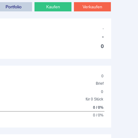
Portfolio
Kaufen
Verkaufen
-
-
0
0
Brief
0
für 0 Stück
0 / 0%
0 / 0%