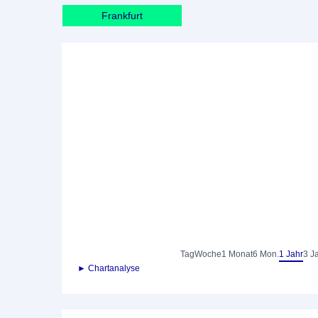
Frankfurt
Tag
Woche
1 Monat
6 Mon.
1 Jahr
3 J
► Chartanalyse