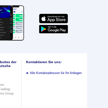
bsites der
Kontaktieren Sie uns:
utsche
►
Alle Kontaktadressen für Ihr Anliegen
rse
Trading)
rse Group