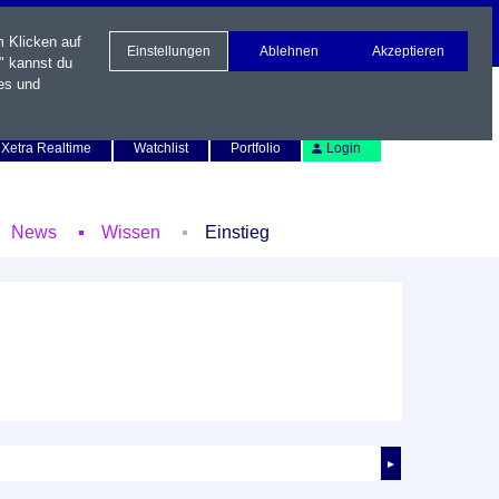
m Klicken auf
Einstellungen
Ablehnen
Akzeptieren
" kannst du
es und
Newsletter
Kontakt
English
Xetra Realtime
Watchlist
Portfolio
Login
News
Wissen
Einstieg
►