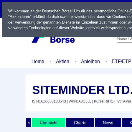
LIVE
Willkommen an der Deutschen Börse! Um dir das bestmögliche Online-Erl
"Akzeptieren" erklärst du dich damit einverstanden, dass wir Cookies o
der Verwendung der genannten Dienste im Einzelnen zustimmen oder wid
verwandten Technologien auf dieser Website jederzeit widersprechen kan
Name / W
Home
Aktien
Anleihen
ETF/ETP
SITEMINDER LTD
ISIN: AU0000183543
| WKN: A3C6JL
| Kürzel: 9HO
| Typ: Aktie
Übersicht
Charts
News
K
◄