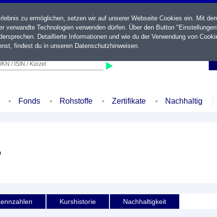
ebnis zu ermöglichen, setzen wir auf unserer Webseite Cookies ein. Mit de
der verwandte Technologien verwenden dürfen. Über den Button "Einstellungen
ersprechen. Detaillierte Informationen und wie du der Verwendung von Cooki
nst, findest du in unseren
Datenschutzhinweisen
.
KN / ISIN / Kürzel
Fonds
Rohstoffe
Zertifikate
Nachhaltig
.
ennzahlen
Kurshistorie
Nachhaltigkeit