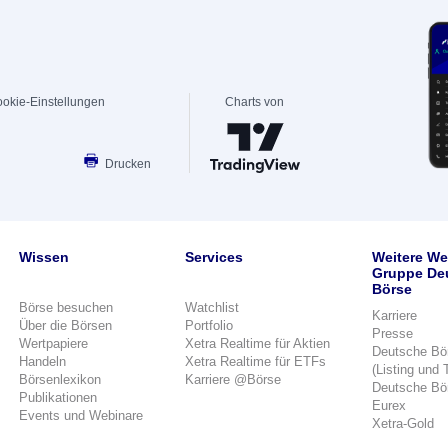
okie-Einstellungen
Charts von
Drucken
Wissen
Services
Weitere We
Gruppe De
Börse
Börse besuchen
Watchlist
Karriere
Über die Börsen
Portfolio
Presse
Wertpapiere
Xetra Realtime für Aktien
Deutsche Bö
Handeln
Xetra Realtime für ETFs
(Listing und 
Börsenlexikon
Karriere @Börse
Deutsche Bö
Publikationen
Eurex
Events und Webinare
Xetra-Gold