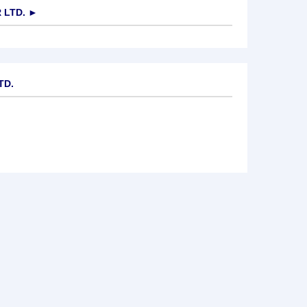
 LTD.
►
TD.