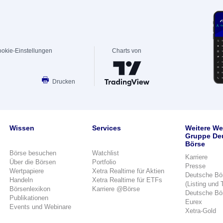
okie-Einstellungen
Charts von
Drucken
Wissen
Services
Weitere We
Gruppe De
Börse
Börse besuchen
Watchlist
Karriere
Über die Börsen
Portfolio
Presse
Wertpapiere
Xetra Realtime für Aktien
Deutsche Bö
Handeln
Xetra Realtime für ETFs
(Listing und 
Börsenlexikon
Karriere @Börse
Deutsche Bö
Publikationen
Eurex
Events und Webinare
Xetra-Gold