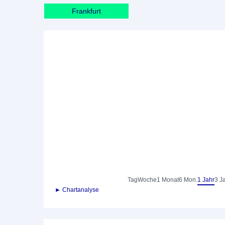
Frankfurt
Tag
Woche
1 Monat
6 Mon.
1 Jahr
3 J
► Chartanalyse