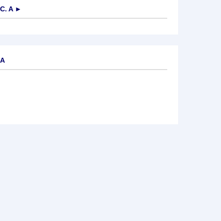
C. A
►
 A