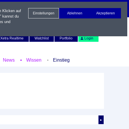
m Klicken auf
Einstellungen
Ablehnen
Akzeptieren
" kannst du
es und
Newsletter
Kontakt
English
Xetra Realtime
Watchlist
Portfolio
Login
News
Wissen
Einstieg
►