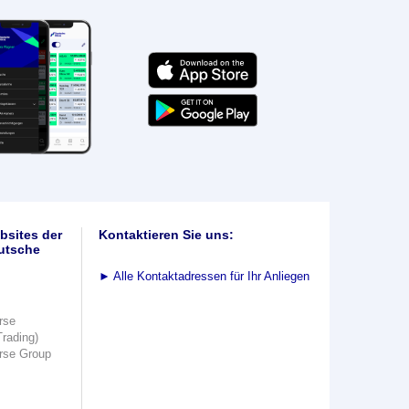
bsites der
Kontaktieren Sie uns:
utsche
►
Alle Kontaktadressen für Ihr Anliegen
rse
Trading)
rse Group