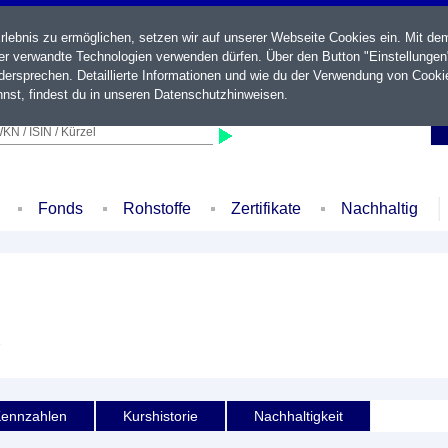
ebnis zu ermöglichen, setzen wir auf unserer Webseite Cookies ein. Mit de
der verwandte Technologien verwenden dürfen. Über den Button "Einstellungen
ersprechen. Detaillierte Informationen und wie du der Verwendung von Cooki
nst, findest du in unseren
Datenschutzhinweisen
.
KN / ISIN / Kürzel
Fonds
Rohstoffe
Zertifikate
Nachhaltig
e
ennzahlen
Kurshistorie
Nachhaltigkeit