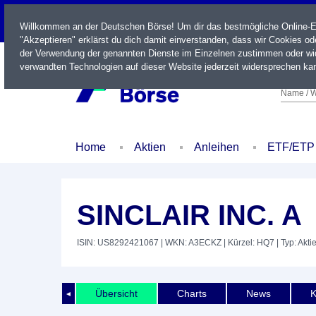
LIVE
Willkommen an der Deutschen Börse! Um dir das bestmögliche Online-Erl
"Akzeptieren" erklärst du dich damit einverstanden, dass wir Cookies o
der Verwendung der genannten Dienste im Einzelnen zustimmen oder wid
verwandten Technologien auf dieser Website jederzeit widersprechen kan
Name / W
Home
Aktien
Anleihen
ETF/ETP
SINCLAIR INC. A
ISIN: US8292421067
| WKN: A3ECKZ
| Kürzel: HQ7
| Typ: Akti
Übersicht
Charts
News
K
◄