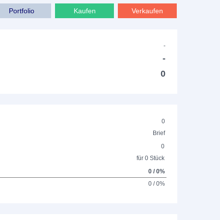
Portfolio
Kaufen
Verkaufen
-
-
0
0
Brief
0
für 0 Stück
0 / 0%
0 / 0%