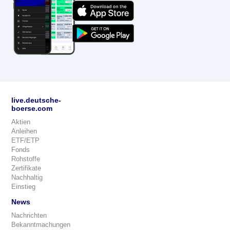
live.deutsche-
boerse.com
Aktien
Anleihen
ETF/ETP
Fonds
Rohstoffe
Zertifikate
Nachhaltig
Einstieg
News
Nachrichten
Bekanntmachungen