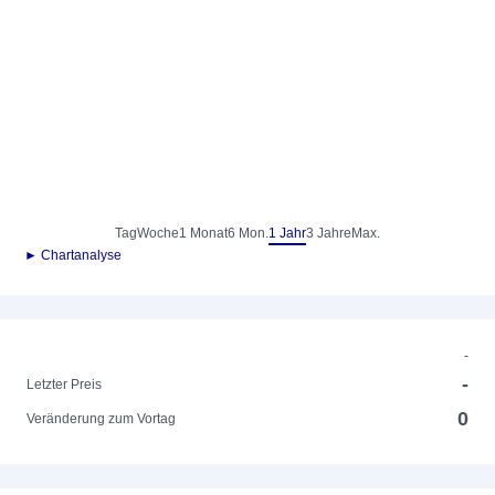
Tag
Woche
1 Monat
6 Mon.
1 Jahr
3 Jahre
Max.
► Chartanalyse
-
-
Letzter Preis
0
Veränderung zum Vortag