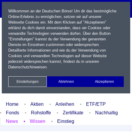
Willkommen an der Deutschen Börse! Um dir das bestmögliche
Online-Erlebnis zu ermöglichen, setzen wir auf unserer
Webseite Cookies ein. Mit dem Klicken auf "Akzeptieren"
erklärst du dich damit einverstanden, dass wir Cookies oder
verwandte Technologien verwenden dürfen. Über den Button
"Einstellungen" kannst du der Verwendung der genannten
Dienste im Einzelnen zustimmen oder widersprechen.
Detaillierte Informationen und wie du der Verwendung von
Cookies und verwandten Technologien auf dieser Website
Name / WKN / ISIN / Kürzel
jederzeit widersprechen kannst, findest du in unseren
Datenschutzhinweisen
.
Newsletter
Kontakt
English
Einstellungen
Ablehnen
Akzeptieren
Xetra Realtime
Watchlist
Portfolio
Login
Home
Aktien
Anleihen
ETF/ETP
Fonds
Rohstoffe
Zertifikate
Nachhaltig
News
Wissen
Einstieg