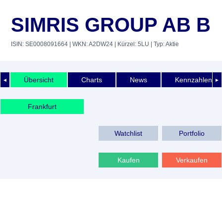
SIMRIS GROUP AB B
ISIN: SE0008091664
| WKN: A2DW24
| Kürzel: 5LU
| Typ: Aktie
Übersicht
Charts
News
Kennzahlen
◄
►
Frankfurt
Watchlist
Portfolio
Kaufen
Verkaufen