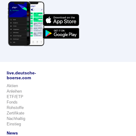
live.deutsche-
boerse.com
Aktien
Anleihen
ETF/ETP
Fonds
Rohstoffe
Zertifikate
Nachhaltig
Einstieg
News