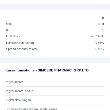
0
Geld
Brief
0
0
für 0 Stück
für 0 Stück
Differenz zum Vortag
0 / 0%
Spread absolut / relativ
0 / 0%
Kursinformationen SIMCERE PHARMAC. GRP LTD
Tagesumsatz
Tagesumsatz in Stück
Preisfeststellungen
Schlusspreis des letzten Handelstages