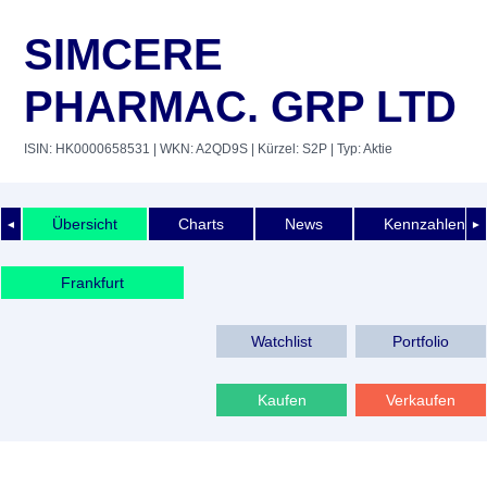
SIMCERE
PHARMAC. GRP LTD
ISIN: HK0000658531
| WKN: A2QD9S
| Kürzel: S2P
| Typ: Aktie
Übersicht
Charts
News
Kennzahlen
◄
►
Frankfurt
Watchlist
Portfolio
Kaufen
Verkaufen