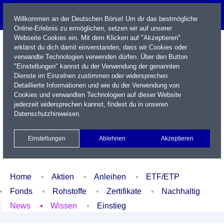
Willkommen an der Deutschen Börse! Um dir das bestmögliche
Online-Erlebnis zu ermöglichen, setzen wir auf unserer
Webseite Cookies ein. Mit dem Klicken auf "Akzeptieren"
erklärst du dich damit einverstanden, dass wir Cookies oder
verwandte Technologien verwenden dürfen. Über den Button
"Einstellungen" kannst du der Verwendung der genannten
Dienste im Einzelnen zustimmen oder widersprechen.
Detaillierte Informationen und wie du der Verwendung von
Cookies und verwandten Technologien auf dieser Website
Name / WKN / ISIN / Kürzel
jederzeit widersprechen kannst, findest du in unseren
Datenschutzhinweisen
.
Newsletter
Kontakt
English
Einstellungen
Ablehnen
Akzeptieren
Xetra Realtime
Watchlist
Portfolio
Login
Home
Aktien
Anleihen
ETF/ETP
Fonds
Rohstoffe
Zertifikate
Nachhaltig
News
Wissen
Einstieg