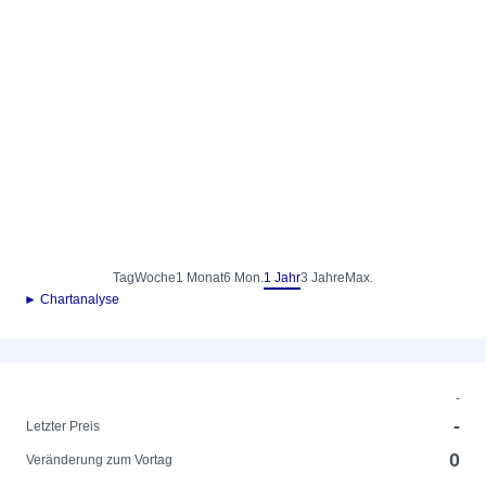
Tag
Woche
1 Monat
6 Mon.
1 Jahr
3 Jahre
Max.
► Chartanalyse
-
-
Letzter Preis
0
Veränderung zum Vortag