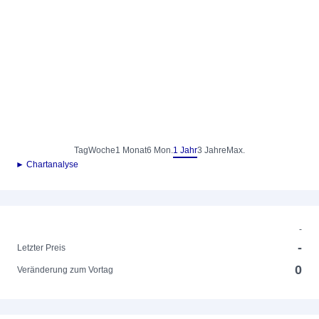
Tag
Woche
1 Monat
6 Mon.
1 Jahr
3 Jahre
Max.
► Chartanalyse
-
-
Letzter Preis
0
Veränderung zum Vortag