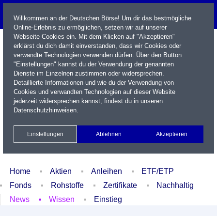
Willkommen an der Deutschen Börse! Um dir das bestmögliche
Online-Erlebnis zu ermöglichen, setzen wir auf unserer
Webseite Cookies ein. Mit dem Klicken auf "Akzeptieren"
erklärst du dich damit einverstanden, dass wir Cookies oder
verwandte Technologien verwenden dürfen. Über den Button
"Einstellungen" kannst du der Verwendung der genannten
Dienste im Einzelnen zustimmen oder widersprechen.
Detaillierte Informationen und wie du der Verwendung von
Cookies und verwandten Technologien auf dieser Website
Name / WKN / ISIN / Kürzel
jederzeit widersprechen kannst, findest du in unseren
Datenschutzhinweisen
.
Newsletter
Kontakt
English
Einstellungen
Ablehnen
Akzeptieren
Xetra Realtime
Watchlist
Portfolio
Login
Home
Aktien
Anleihen
ETF/ETP
Fonds
Rohstoffe
Zertifikate
Nachhaltig
News
Wissen
Einstieg