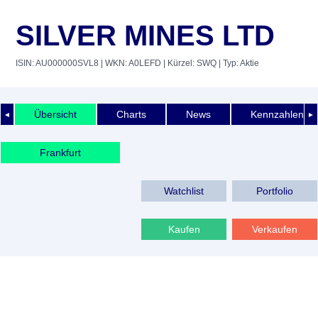
SILVER MINES LTD
ISIN: AU000000SVL8
| WKN: A0LEFD
| Kürzel: SWQ
| Typ: Aktie
Übersicht
Charts
News
Kennzahlen
◄
►
Frankfurt
Watchlist
Portfolio
Kaufen
Verkaufen