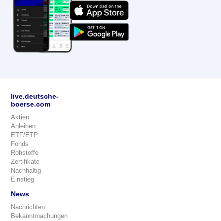
live.deutsche-
boerse.com
Aktien
Anleihen
ETF/ETP
Fonds
Rohstoffe
Zertifikate
Nachhaltig
Einstieg
News
Nachrichten
Bekanntmachungen