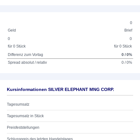
0
Geld
Brief
0
0
für 0 Stück
für 0 Stück
Differenz zum Vortag
0 / 0%
Spread absolut / relativ
0 / 0%
Kursinformationen SILVER ELEPHANT MNG CORP.
Tagesumsatz
Tagesumsatz in Stück
Preisfeststellungen
Schlusspreis des letzten Handelstages