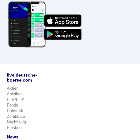
live.deutsche-
boerse.com
Aktien
Anleihen
ETF/ETP
Fonds
Rohstoffe
Zertifikate
Nachhaltig
Einstieg
News