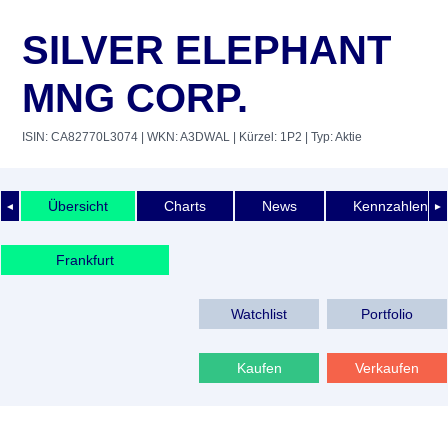
SILVER ELEPHANT
MNG CORP.
ISIN: CA82770L3074
| WKN: A3DWAL
| Kürzel: 1P2
| Typ: Aktie
Übersicht
Charts
News
Kennzahlen
◄
►
Frankfurt
Watchlist
Portfolio
Kaufen
Verkaufen