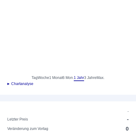
Tag
Woche
1 Monat
6 Mon.
1 Jahr
3 Jahre
Max.
► Chartanalyse
-
-
Letzter Preis
0
Veränderung zum Vortag