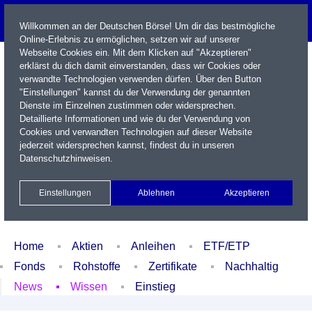
Willkommen an der Deutschen Börse! Um dir das bestmögliche
Online-Erlebnis zu ermöglichen, setzen wir auf unserer
Webseite Cookies ein. Mit dem Klicken auf "Akzeptieren"
erklärst du dich damit einverstanden, dass wir Cookies oder
verwandte Technologien verwenden dürfen. Über den Button
"Einstellungen" kannst du der Verwendung der genannten
Dienste im Einzelnen zustimmen oder widersprechen.
Detaillierte Informationen und wie du der Verwendung von
Cookies und verwandten Technologien auf dieser Website
Name / WKN / ISIN / Kürzel
jederzeit widersprechen kannst, findest du in unseren
Datenschutzhinweisen
.
Newsletter
Kontakt
English
Einstellungen
Ablehnen
Akzeptieren
Xetra Realtime
Watchlist
Portfolio
Login
Home
Aktien
Anleihen
ETF/ETP
Fonds
Rohstoffe
Zertifikate
Nachhaltig
News
Wissen
Einstieg