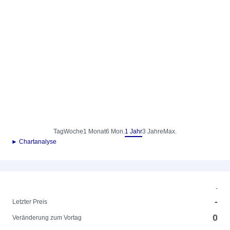
Tag
Woche
1 Monat
6 Mon.
1 Jahr
3 Jahre
Max.
► Chartanalyse
-
-
Letzter Preis
0
Veränderung zum Vortag