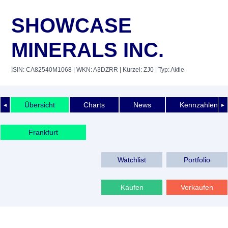
SHOWCASE
MINERALS INC.
ISIN: CA82540M1068
| WKN: A3DZRR
| Kürzel: ZJ0
| Typ: Aktie
Übersicht
Charts
News
Kennzahlen
◄
►
Frankfurt
Watchlist
Portfolio
Kaufen
Verkaufen