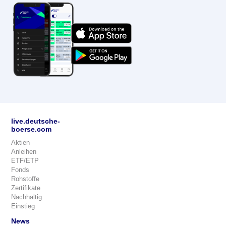
live.deutsche-
boerse.com
Aktien
Anleihen
ETF/ETP
Fonds
Rohstoffe
Zertifikate
Nachhaltig
Einstieg
News