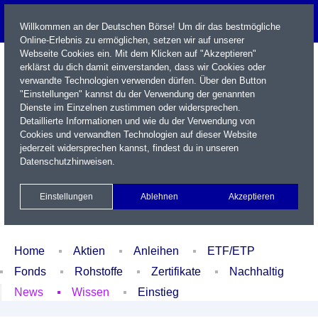
Willkommen an der Deutschen Börse! Um dir das bestmögliche
Online-Erlebnis zu ermöglichen, setzen wir auf unserer
Webseite Cookies ein. Mit dem Klicken auf "Akzeptieren"
erklärst du dich damit einverstanden, dass wir Cookies oder
verwandte Technologien verwenden dürfen. Über den Button
"Einstellungen" kannst du der Verwendung der genannten
Dienste im Einzelnen zustimmen oder widersprechen.
Detaillierte Informationen und wie du der Verwendung von
Cookies und verwandten Technologien auf dieser Website
Name / WKN / ISIN / Kürzel
jederzeit widersprechen kannst, findest du in unseren
Datenschutzhinweisen
.
Newsletter
Kontakt
English
Einstellungen
Ablehnen
Akzeptieren
Xetra Realtime
Watchlist
Portfolio
Login
Home
Aktien
Anleihen
ETF/ETP
Fonds
Rohstoffe
Zertifikate
Nachhaltig
News
Wissen
Einstieg