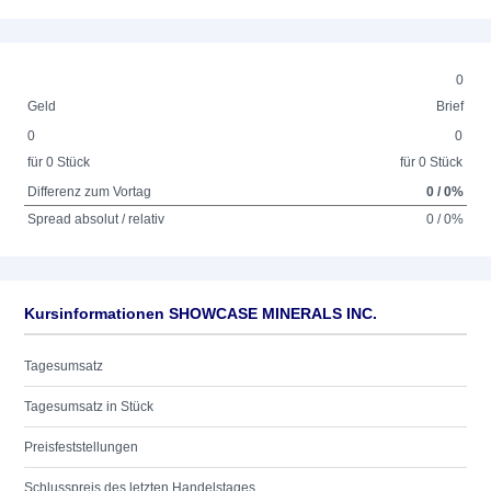
0
Geld
Brief
0
0
für 0 Stück
für 0 Stück
Differenz zum Vortag
0 / 0%
Spread absolut / relativ
0 / 0%
Kursinformationen SHOWCASE MINERALS INC.
Tagesumsatz
Tagesumsatz in Stück
Preisfeststellungen
Schlusspreis des letzten Handelstages