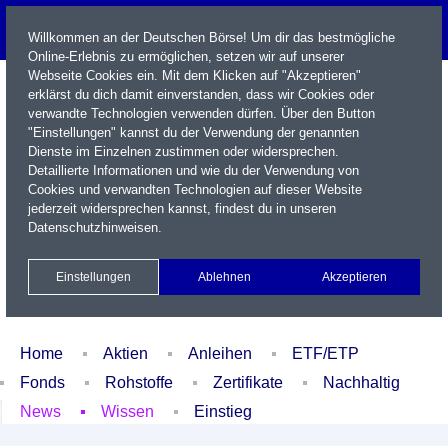
Willkommen an der Deutschen Börse! Um dir das bestmögliche
Online-Erlebnis zu ermöglichen, setzen wir auf unserer
Webseite Cookies ein. Mit dem Klicken auf "Akzeptieren"
erklärst du dich damit einverstanden, dass wir Cookies oder
verwandte Technologien verwenden dürfen. Über den Button
"Einstellungen" kannst du der Verwendung der genannten
Dienste im Einzelnen zustimmen oder widersprechen.
Detaillierte Informationen und wie du der Verwendung von
Cookies und verwandten Technologien auf dieser Website
Name / WKN / ISIN / Kürzel
jederzeit widersprechen kannst, findest du in unseren
Datenschutzhinweisen
.
Newsletter
Kontakt
English
Einstellungen
Ablehnen
Akzeptieren
Xetra Realtime
Watchlist
Portfolio
Login
Home
Aktien
Anleihen
ETF/ETP
Fonds
Rohstoffe
Zertifikate
Nachhaltig
News
Wissen
Einstieg