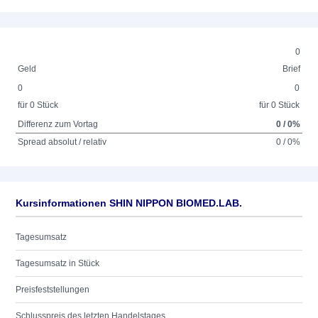
0
Geld
Brief
0
0
für 0 Stück
für 0 Stück
Differenz zum Vortag
0 / 0%
Spread absolut / relativ
0 / 0%
Kursinformationen SHIN NIPPON BIOMED.LAB.
Tagesumsatz
Tagesumsatz in Stück
Preisfeststellungen
Schlusspreis des letzten Handelstages