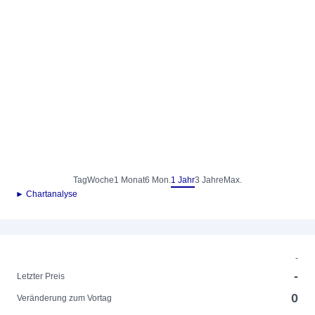
Tag
Woche
1 Monat
6 Mon.
1 Jahr
3 Jahre
Max.
► Chartanalyse
-
-
Letzter Preis
0
Veränderung zum Vortag