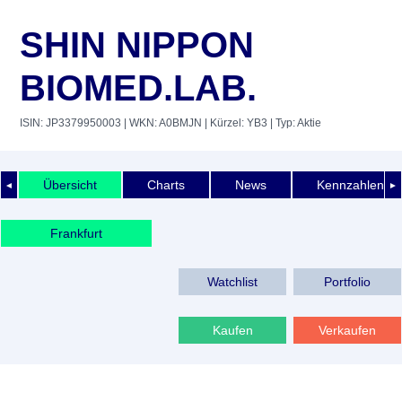
SHIN NIPPON
BIOMED.LAB.
ISIN: JP3379950003
| WKN: A0BMJN
| Kürzel: YB3
| Typ: Aktie
Übersicht
Charts
News
Kennzahlen
◄
►
Frankfurt
Watchlist
Portfolio
Kaufen
Verkaufen