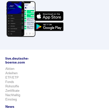
live.deutsche-
boerse.com
Aktien
Anleihen
ETF/ETP
Fonds
Rohstoffe
Zertifikate
Nachhaltig
Einstieg
News