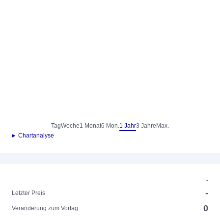
Tag
Woche
1 Monat
6 Mon.
1 Jahr
3 Jahre
Max.
► Chartanalyse
-
-
Letzter Preis
0
Veränderung zum Vortag