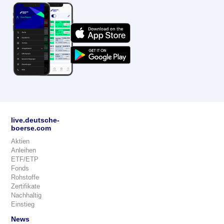
live.deutsche-
boerse.com
Aktien
Anleihen
ETF/ETP
Fonds
Rohstoffe
Zertifikate
Nachhaltig
Einstieg
News