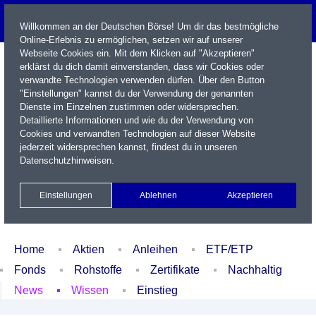
Willkommen an der Deutschen Börse! Um dir das bestmögliche
Online-Erlebnis zu ermöglichen, setzen wir auf unserer
Webseite Cookies ein. Mit dem Klicken auf "Akzeptieren"
erklärst du dich damit einverstanden, dass wir Cookies oder
verwandte Technologien verwenden dürfen. Über den Button
"Einstellungen" kannst du der Verwendung der genannten
Dienste im Einzelnen zustimmen oder widersprechen.
Detaillierte Informationen und wie du der Verwendung von
Cookies und verwandten Technologien auf dieser Website
Name / WKN / ISIN / Kürzel
jederzeit widersprechen kannst, findest du in unseren
Datenschutzhinweisen
.
Newsletter
Kontakt
English
Einstellungen
Ablehnen
Akzeptieren
Xetra Realtime
Watchlist
Portfolio
Login
Home
Aktien
Anleihen
ETF/ETP
Fonds
Rohstoffe
Zertifikate
Nachhaltig
News
Wissen
Einstieg