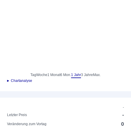
Tag
Woche
1 Monat
6 Mon.
1 Jahr
3 Jahre
Max.
► Chartanalyse
-
-
Letzter Preis
0
Veränderung zum Vortag