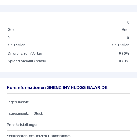
0
Geld
Brief
0
0
für 0 Stück
für 0 Stück
Differenz zum Vortag
0 / 0%
Spread absolut / relativ
0 / 0%
Kursinformationen SHENZ.INV.HLDGS BA.AR.DE.
Tagesumsatz
Tagesumsatz in Stück
Preisfeststellungen
Schlusspreis des letzten Handelstages