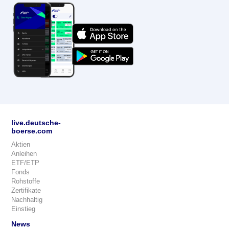
live.deutsche-
boerse.com
Aktien
Anleihen
ETF/ETP
Fonds
Rohstoffe
Zertifikate
Nachhaltig
Einstieg
News