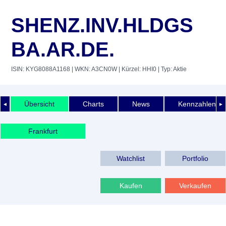
SHENZ.INV.HLDGS
BA.AR.DE.
ISIN: KYG8088A1168
| WKN: A3CN0W
| Kürzel: HHI0
| Typ: Aktie
Übersicht
Charts
News
Kennzahlen
◄
►
Frankfurt
Watchlist
Portfolio
Kaufen
Verkaufen