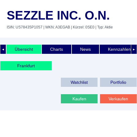
SEZZLE INC. O.N.
ISIN: US78435P1057
| WKN: A3EGAB
| Kürzel: 0SE0
| Typ: Aktie
Übersicht
Charts
News
Kennzahlen
◄
►
Frankfurt
Watchlist
Portfolio
Kaufen
Verkaufen