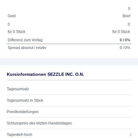
0
Geld
Brief
0
0
für 0 Stück
für 0 Stück
Differenz zum Vortag
0 / 0%
Spread absolut / relativ
0 / 0%
Kursinformationen SEZZLE INC. O.N.
Tagesumsatz
Tagesumsatz in Stück
Preisfeststellungen
Schlusspreis des letzten Handelstages
Tagestief/-hoch
/