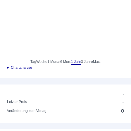
Tag
Woche
1 Monat
6 Mon.
1 Jahr
3 Jahre
Max.
► Chartanalyse
-
-
Letzter Preis
0
Veränderung zum Vortag