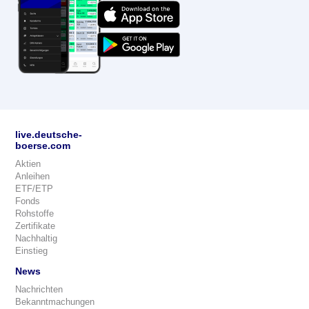
live.deutsche-
boerse.com
Aktien
Anleihen
ETF/ETP
Fonds
Rohstoffe
Zertifikate
Nachhaltig
Einstieg
News
Nachrichten
Bekanntmachungen