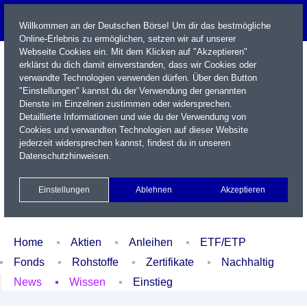
Willkommen an der Deutschen Börse! Um dir das bestmögliche
Online-Erlebnis zu ermöglichen, setzen wir auf unserer
Webseite Cookies ein. Mit dem Klicken auf "Akzeptieren"
erklärst du dich damit einverstanden, dass wir Cookies oder
verwandte Technologien verwenden dürfen. Über den Button
"Einstellungen" kannst du der Verwendung der genannten
Dienste im Einzelnen zustimmen oder widersprechen.
Detaillierte Informationen und wie du der Verwendung von
Cookies und verwandten Technologien auf dieser Website
Name / WKN / ISIN / Kürzel
jederzeit widersprechen kannst, findest du in unseren
Datenschutzhinweisen
.
Newsletter
Kontakt
English
Einstellungen
Ablehnen
Akzeptieren
Xetra Realtime
Watchlist
Portfolio
Login
Home
Aktien
Anleihen
ETF/ETP
Fonds
Rohstoffe
Zertifikate
Nachhaltig
News
Wissen
Einstieg