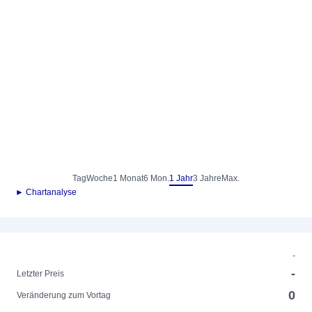
Tag
Woche
1 Monat
6 Mon.
1 Jahr
3 Jahre
Max.
► Chartanalyse
-
-
Letzter Preis
0
Veränderung zum Vortag