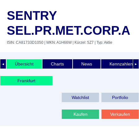
SENTRY
SEL.PR.MET.CORP.A
ISIN: CA81733D1050
| WKN: A1H66W
| Kürzel: 5Z7
| Typ: Aktie
Übersicht
Charts
News
Kennzahlen
◄
►
Frankfurt
Watchlist
Portfolio
Kaufen
Verkaufen