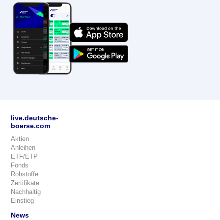
live.deutsche-
boerse.com
Aktien
Anleihen
ETF/ETP
Fonds
Rohstoffe
Zertifikate
Nachhaltig
Einstieg
News