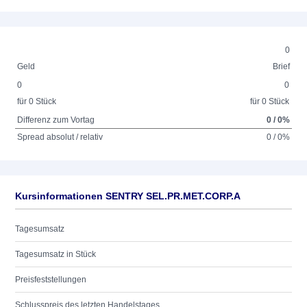
0
Geld
Brief
0
0
für 0 Stück
für 0 Stück
Differenz zum Vortag
0 / 0%
Spread absolut / relativ
0 / 0%
Kursinformationen SENTRY SEL.PR.MET.CORP.A
Tagesumsatz
Tagesumsatz in Stück
Preisfeststellungen
Schlusspreis des letzten Handelstages