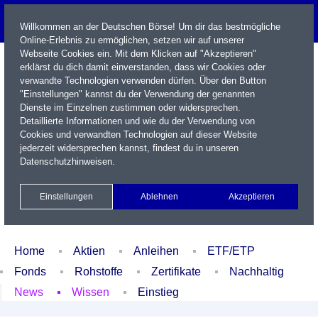
Willkommen an der Deutschen Börse! Um dir das bestmögliche
Online-Erlebnis zu ermöglichen, setzen wir auf unserer
Webseite Cookies ein. Mit dem Klicken auf "Akzeptieren"
erklärst du dich damit einverstanden, dass wir Cookies oder
verwandte Technologien verwenden dürfen. Über den Button
"Einstellungen" kannst du der Verwendung der genannten
Dienste im Einzelnen zustimmen oder widersprechen.
Detaillierte Informationen und wie du der Verwendung von
Cookies und verwandten Technologien auf dieser Website
Name / WKN / ISIN / Kürzel
jederzeit widersprechen kannst, findest du in unseren
Datenschutzhinweisen
.
Newsletter
Kontakt
English
Einstellungen
Ablehnen
Akzeptieren
Xetra Realtime
Watchlist
Portfolio
Login
Home
Aktien
Anleihen
ETF/ETP
Fonds
Rohstoffe
Zertifikate
Nachhaltig
News
Wissen
Einstieg