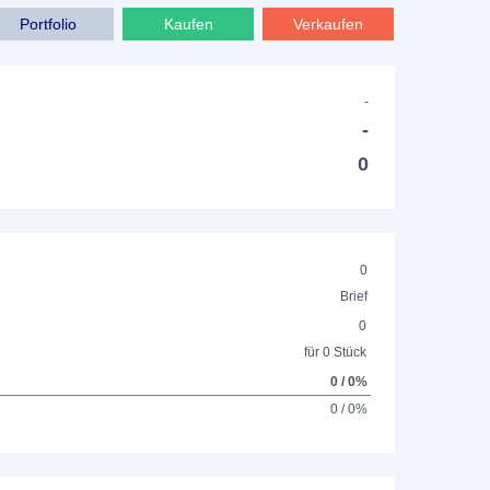
Portfolio
Kaufen
Verkaufen
-
-
0
0
Brief
0
für 0 Stück
0 / 0%
0 / 0%