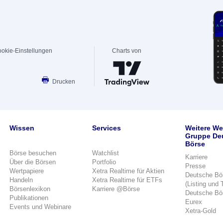
okie-Einstellungen
Charts von
Drucken
Wissen
Services
Weitere We
Gruppe De
Börse
Börse besuchen
Watchlist
Karriere
Über die Börsen
Portfolio
Presse
Wertpapiere
Xetra Realtime für Aktien
Deutsche Bö
Handeln
Xetra Realtime für ETFs
(Listing und 
Börsenlexikon
Karriere @Börse
Deutsche Bö
Publikationen
Eurex
Events und Webinare
Xetra-Gold