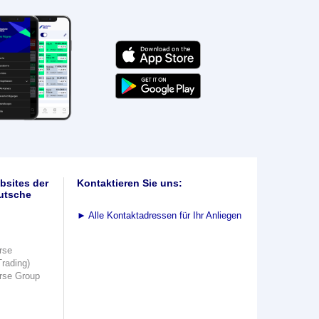
bsites der
Kontaktieren Sie uns:
utsche
►
Alle Kontaktadressen für Ihr Anliegen
rse
Trading)
rse Group