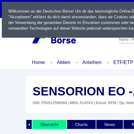
LIVE
Willkommen an der Deutschen Börse! Um dir das bestmögliche Online-Erl
"Akzeptieren" erklärst du dich damit einverstanden, dass wir Cookies o
der Verwendung der genannten Dienste im Einzelnen zustimmen oder wid
verwandten Technologien auf dieser Website jederzeit widersprechen kan
Name / W
Home
Aktien
Anleihen
ETF/ETP
SENSORION EO -
ISIN: FR0012596468
| WKN: A14SVV
| Kürzel: RFM
| Typ: Aktie
Übersicht
Charts
News
K
◄