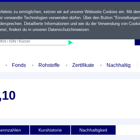
ebnis zu ermöglichen, setzen wir auf unserer Webseite Cookies ein. Mit de
der verwandte Technologien verwenden dürfen. Über den Button "Einstellungen
ersprechen. Detaillierte Informationen und wie du der Verwendung von Cooki
nst, findest du in unseren
Datenschutzhinweisen
.
KN / ISIN / Kürzel
Fonds
Rohstoffe
Zertifikate
Nachhaltig
,10
ennzahlen
Kurshistorie
Nachhaltigkeit