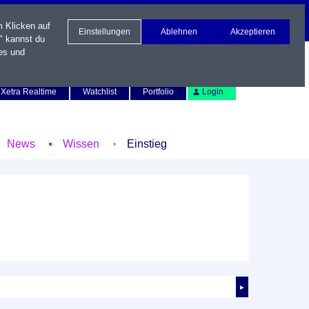
m Klicken auf
Einstellungen
Ablehnen
Akzeptieren
" kannst du
es und
Newsletter
Kontakt
English
Xetra Realtime
Watchlist
Portfolio
Login
News
Wissen
Einstieg
►