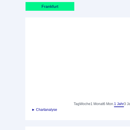
Frankfurt
Tag
Woche
1 Monat
6 Mon.
1 Jahr
3 J
► Chartanalyse