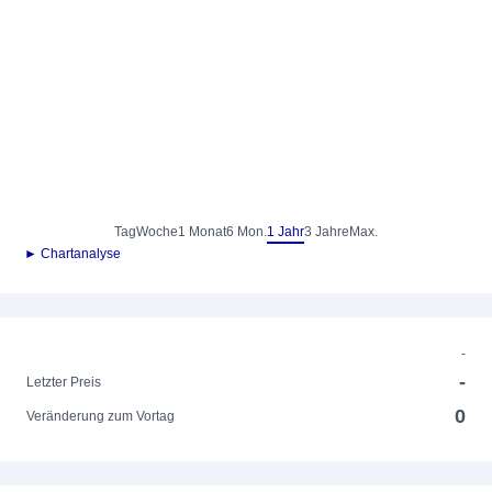
Tag
Woche
1 Monat
6 Mon.
1 Jahr
3 Jahre
Max.
► Chartanalyse
-
-
Letzter Preis
0
Veränderung zum Vortag