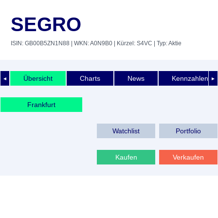
SEGRO
ISIN: GB00B5ZN1N88
| WKN: A0N9B0
| Kürzel: S4VC
| Typ: Aktie
Übersicht
Charts
News
Kennzahlen
◄
►
Frankfurt
Watchlist
Portfolio
Kaufen
Verkaufen