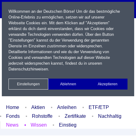
Willkommen an der Deutschen Börse! Um dir das bestmögliche
Online-Erlebnis zu ermöglichen, setzen wir auf unserer
Webseite Cookies ein. Mit dem Klicken auf "Akzeptieren"
erklärst du dich damit einverstanden, dass wir Cookies oder
verwandte Technologien verwenden dürfen. Über den Button
"Einstellungen" kannst du der Verwendung der genannten
Dienste im Einzelnen zustimmen oder widersprechen.
Detaillierte Informationen und wie du der Verwendung von
Cookies und verwandten Technologien auf dieser Website
Name / WKN / ISIN / Kürzel
jederzeit widersprechen kannst, findest du in unseren
Datenschutzhinweisen
.
Newsletter
Kontakt
English
Einstellungen
Ablehnen
Akzeptieren
Xetra Realtime
Watchlist
Portfolio
Login
Home
Aktien
Anleihen
ETF/ETP
Fonds
Rohstoffe
Zertifikate
Nachhaltig
News
Wissen
Einstieg