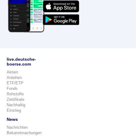
live.deutsche-
boerse.com
Aktien
Anleihen
ETF/ETP
Fonds
Rohstoffe
Zertifikate
Nachhaltig
Einstieg
News
Nachrichten
Bekanntmachungen