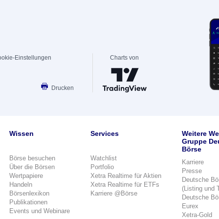
okie-Einstellungen
Charts von
Drucken
Wissen
Services
Weitere We
Gruppe De
Börse
Börse besuchen
Watchlist
Karriere
Über die Börsen
Portfolio
Presse
Wertpapiere
Xetra Realtime für Aktien
Deutsche Bö
Handeln
Xetra Realtime für ETFs
(Listing und 
Börsenlexikon
Karriere @Börse
Deutsche Bö
Publikationen
Eurex
Events und Webinare
Xetra-Gold