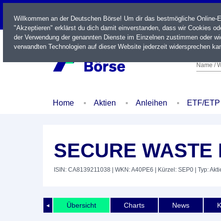
LIVE
Willkommen an der Deutschen Börse! Um dir das bestmögliche Online-Erl
"Akzeptieren" erklärst du dich damit einverstanden, dass wir Cookies o
der Verwendung der genannten Dienste im Einzelnen zustimmen oder wid
verwandten Technologien auf dieser Website jederzeit widersprechen kan
Name / W
Home
Aktien
Anleihen
ETF/ETP
SECURE WASTE 
ISIN: CA8139211038
| WKN: A40PE6
| Kürzel: SEP0
| Typ: Akti
Übersicht
Charts
News
K
◄