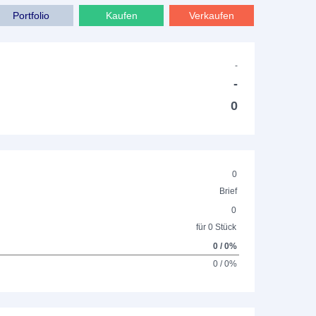
Portfolio
Kaufen
Verkaufen
-
-
0
0
Brief
0
für 0 Stück
0 / 0%
0 / 0%