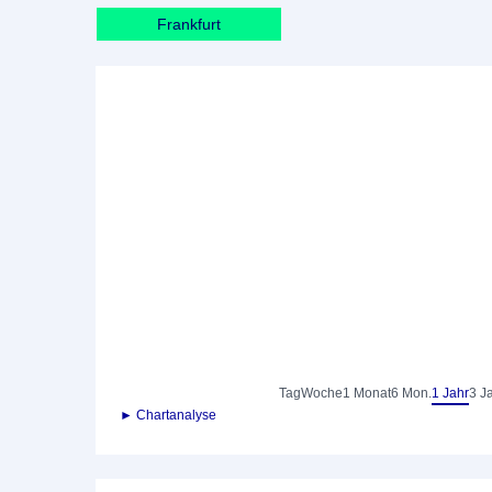
Frankfurt
Tag
Woche
1 Monat
6 Mon.
1 Jahr
3 J
► Chartanalyse