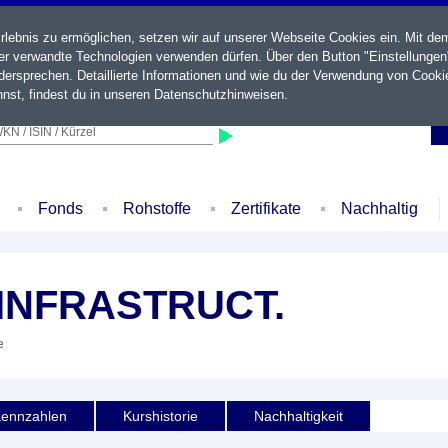
ebnis zu ermöglichen, setzen wir auf unserer Webseite Cookies ein. Mit de
der verwandte Technologien verwenden dürfen. Über den Button "Einstellungen
ersprechen. Detaillierte Informationen und wie du der Verwendung von Cooki
nst, findest du in unseren
Datenschutzhinweisen
.
KN / ISIN / Kürzel
Fonds
Rohstoffe
Zertifikate
Nachhaltig
INFRASTRUCT.
e
ennzahlen
Kurshistorie
Nachhaltigkeit