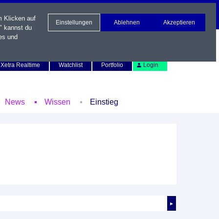
m Klicken auf
Einstellungen
Ablehnen
Akzeptieren
" kannst du
es und
Newsletter
Kontakt
English
Xetra Realtime
Watchlist
Portfolio
Login
News
Wissen
Einstieg
►