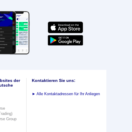
bsites der
Kontaktieren Sie uns:
utsche
►
Alle Kontaktadressen für Ihr Anliegen
rse
Trading)
rse Group