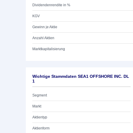
Dividendenrendite in %
KGV
Gewinn je Aktie
Anzahl Aktien
Marktkapitalisierung
Wichtige Stammdaten SEA1 OFFSHORE INC. DL
1
Segment
Markt
Aktientyp
Aktienform