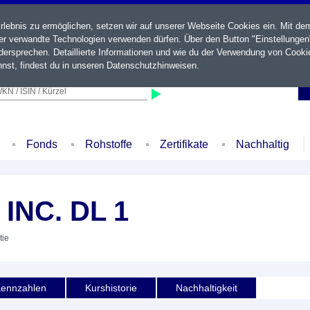
ebnis zu ermöglichen, setzen wir auf unserer Webseite Cookies ein. Mit de
der verwandte Technologien verwenden dürfen. Über den Button "Einstellungen
ersprechen. Detaillierte Informationen und wie du der Verwendung von Cooki
nst, findest du in unseren
Datenschutzhinweisen
.
KN / ISIN / Kürzel
Fonds
Rohstoffe
Zertifikate
Nachhaltig
INC. DL 1
tie
ennzahlen
Kurshistorie
Nachhaltigkeit