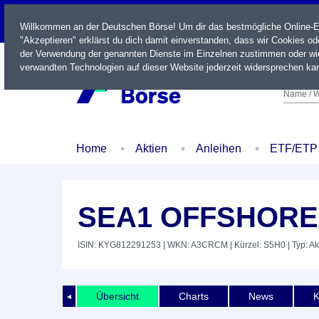
LIVE
Willkommen an der Deutschen Börse! Um dir das bestmögliche Online-Erl
"Akzeptieren" erklärst du dich damit einverstanden, dass wir Cookies o
der Verwendung der genannten Dienste im Einzelnen zustimmen oder wid
verwandten Technologien auf dieser Website jederzeit widersprechen kan
Name / W
Home
Aktien
Anleihen
ETF/ETP
SEA1 OFFSHORE 
ISIN: KYG812291253
| WKN: A3CRCM
| Kürzel: S5H0
| Typ: Ak
Übersicht
Charts
News
K
◄