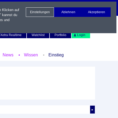
m Klicken auf
Einstellungen
Ablehnen
Akzeptieren
" kannst du
es und
Newsletter
Kontakt
English
Xetra Realtime
Watchlist
Portfolio
Login
News
Wissen
Einstieg
►