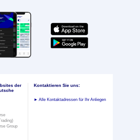
bsites der
Kontaktieren Sie uns:
utsche
►
Alle Kontaktadressen für Ihr Anliegen
rse
Trading)
rse Group