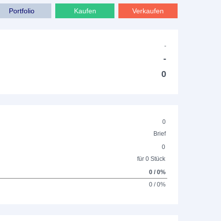
Portfolio
Kaufen
Verkaufen
-
-
0
0
Brief
0
für 0 Stück
0 / 0%
0 / 0%