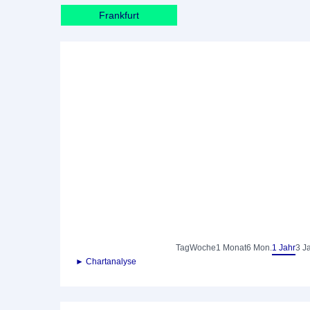
Frankfurt
Tag
Woche
1 Monat
6 Mon.
1 Jahr
3 J
► Chartanalyse