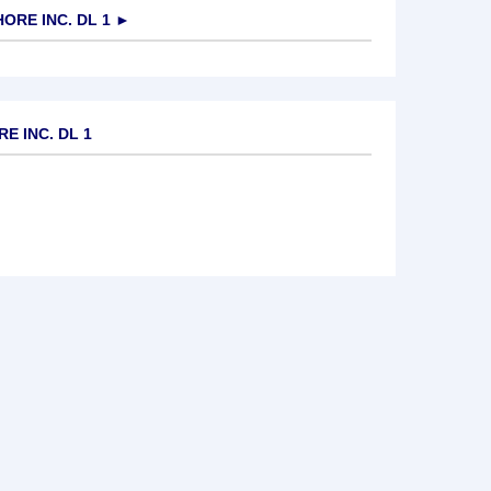
ORE INC. DL 1
►
E INC. DL 1