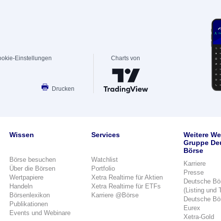
okie-Einstellungen
Charts von
Drucken
Wissen
Services
Weitere We
Gruppe De
Börse
Börse besuchen
Watchlist
Karriere
Über die Börsen
Portfolio
Presse
Wertpapiere
Xetra Realtime für Aktien
Deutsche Bö
Handeln
Xetra Realtime für ETFs
(Listing und 
Börsenlexikon
Karriere @Börse
Deutsche Bö
Publikationen
Eurex
Events und Webinare
Xetra-Gold