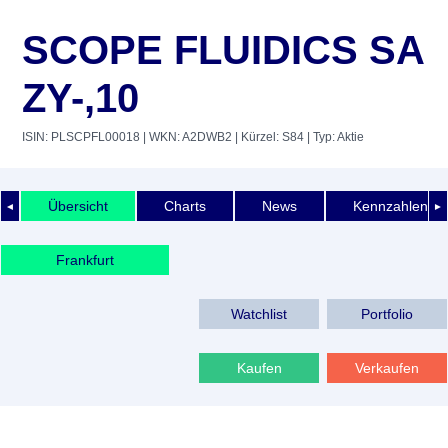
SCOPE FLUIDICS SA
ZY-,10
ISIN: PLSCPFL00018
| WKN: A2DWB2
| Kürzel: S84
| Typ: Aktie
Übersicht
Charts
News
Kennzahlen
◄
►
Frankfurt
Watchlist
Portfolio
Kaufen
Verkaufen