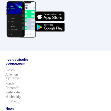
live.deutsche-
boerse.com
Aktien
Anleihen
ETF/ETP
Fonds
Rohstoffe
Zertifikate
Nachhaltig
Einstieg
News