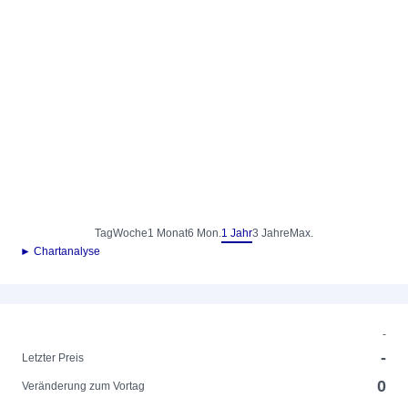
Tag
Woche
1 Monat
6 Mon.
1 Jahr
3 Jahre
Max.
► Chartanalyse
-
-
Letzter Preis
0
Veränderung zum Vortag