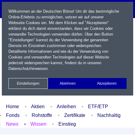
Willkommen an der Deutschen Börse! Um dir das bestmögliche
Online-Erlebnis zu ermöglichen, setzen wir auf unserer
Webseite Cookies ein. Mit dem Klicken auf "Akzeptieren"
erklärst du dich damit einverstanden, dass wir Cookies oder
verwandte Technologien verwenden dürfen. Über den Button
"Einstellungen" kannst du der Verwendung der genannten
Dienste im Einzelnen zustimmen oder widersprechen.
Detaillierte Informationen und wie du der Verwendung von
Cookies und verwandten Technologien auf dieser Website
Name / WKN / ISIN / Kürzel
jederzeit widersprechen kannst, findest du in unseren
Datenschutzhinweisen
.
Newsletter
Kontakt
English
Einstellungen
Ablehnen
Akzeptieren
Xetra Realtime
Watchlist
Portfolio
Login
Home
Aktien
Anleihen
ETF/ETP
Fonds
Rohstoffe
Zertifikate
Nachhaltig
News
Wissen
Einstieg