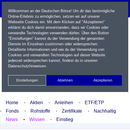
Willkommen an der Deutschen Börse! Um dir das bestmögliche
Online-Erlebnis zu ermöglichen, setzen wir auf unserer
Webseite Cookies ein. Mit dem Klicken auf "Akzeptieren"
erklärst du dich damit einverstanden, dass wir Cookies oder
verwandte Technologien verwenden dürfen. Über den Button
"Einstellungen" kannst du der Verwendung der genannten
Dienste im Einzelnen zustimmen oder widersprechen.
Detaillierte Informationen und wie du der Verwendung von
Cookies und verwandten Technologien auf dieser Website
Name / WKN / ISIN / Kürzel
jederzeit widersprechen kannst, findest du in unseren
Datenschutzhinweisen
.
Newsletter
Kontakt
English
Einstellungen
Ablehnen
Akzeptieren
Xetra Realtime
Watchlist
Portfolio
Login
Home
Aktien
Anleihen
ETF/ETP
Fonds
Rohstoffe
Zertifikate
Nachhaltig
News
Wissen
Einstieg