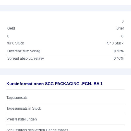
0
Geld
Brief
0
0
für 0 Stück
für 0 Stück
Differenz zum Vortag
0 / 0%
Spread absolut / relativ
0 / 0%
Kursinformationen SCG PACKAGING -FGN- BA 1
Tagesumsatz
Tagesumsatz in Stück
Preisfeststellungen
Schlusspreis des letzten Handelstages