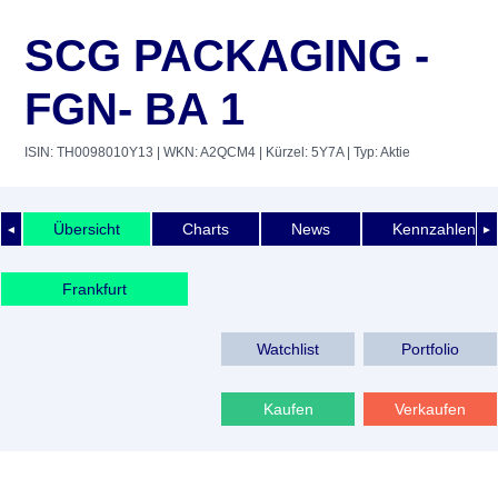
SCG PACKAGING -
FGN- BA 1
ISIN: TH0098010Y13
| WKN: A2QCM4
| Kürzel: 5Y7A
| Typ: Aktie
Übersicht
Charts
News
Kennzahlen
◄
►
Frankfurt
Watchlist
Portfolio
Kaufen
Verkaufen