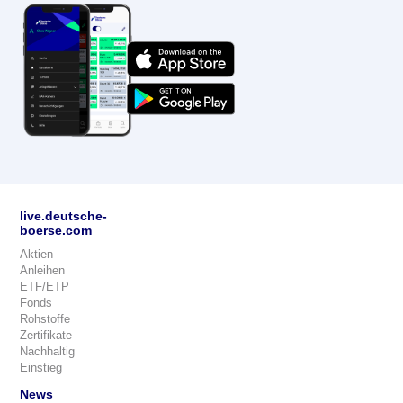
live.deutsche-
boerse.com
Aktien
Anleihen
ETF/ETP
Fonds
Rohstoffe
Zertifikate
Nachhaltig
Einstieg
News