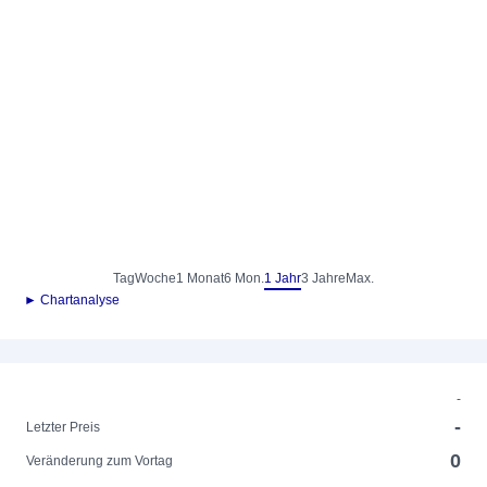
Tag
Woche
1 Monat
6 Mon.
1 Jahr
3 Jahre
Max.
► Chartanalyse
-
-
Letzter Preis
0
Veränderung zum Vortag