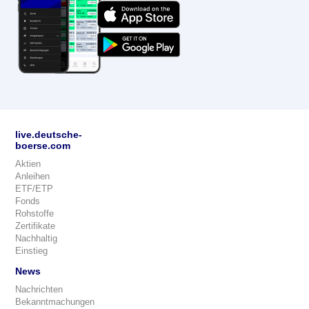
live.deutsche-
boerse.com
Aktien
Anleihen
ETF/ETP
Fonds
Rohstoffe
Zertifikate
Nachhaltig
Einstieg
News
Nachrichten
Bekanntmachungen