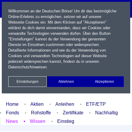
Willkommen an der Deutschen Börse! Um dir das bestmögliche
Online-Erlebnis zu ermöglichen, setzen wir auf unserer
Webseite Cookies ein. Mit dem Klicken auf "Akzeptieren"
erklärst du dich damit einverstanden, dass wir Cookies oder
verwandte Technologien verwenden dürfen. Über den Button
"Einstellungen" kannst du der Verwendung der genannten
Dienste im Einzelnen zustimmen oder widersprechen.
Detaillierte Informationen und wie du der Verwendung von
Cookies und verwandten Technologien auf dieser Website
Name / WKN / ISIN / Kürzel
jederzeit widersprechen kannst, findest du in unseren
Datenschutzhinweisen
.
Newsletter
Kontakt
English
Einstellungen
Ablehnen
Akzeptieren
Xetra Realtime
Watchlist
Portfolio
Login
Home
Aktien
Anleihen
ETF/ETP
Fonds
Rohstoffe
Zertifikate
Nachhaltig
News
Wissen
Einstieg