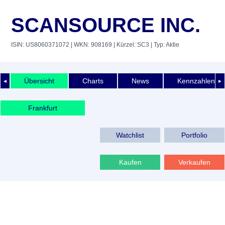
SCANSOURCE INC.
ISIN: US8060371072
| WKN: 908169
| Kürzel: SC3
| Typ: Aktie
Übersicht
Charts
News
Kennzahlen
◄
►
Frankfurt
Watchlist
Portfolio
Kaufen
Verkaufen