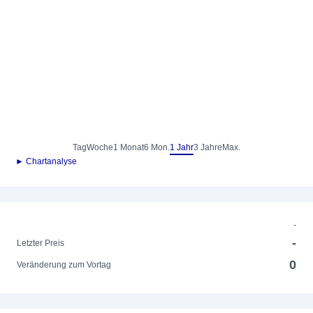
Tag
Woche
1 Monat
6 Mon.
1 Jahr
3 Jahre
Max.
► Chartanalyse
-
-
Letzter Preis
0
Veränderung zum Vortag